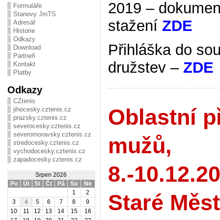
2019 – dokumen
Formuláře
Stanovy JmTS
stažení
ZDE
Adresář
Historie
Odkazy
Přihláška do sou
Download
Partneři
družstev –
ZDE
Kontakt
Platby
Odkazy
CZtenis
Oblastní p
jihocesky.cztenis.cz
prazsky.cztenis.cz
severocesky.cztenis.cz
severomoravsky.cztenis.cz
mužů,
stredocesky.cztenis.cz
vychodocesky.cztenis.cz
zapadocesky.cztenis.cz
8.-10.12.2
Srpen 2026
Po
Út
St
Čt
Pá
So
Ne
1
2
Staré Měs
3
4
5
6
7
8
9
10
11
12
13
14
15
16