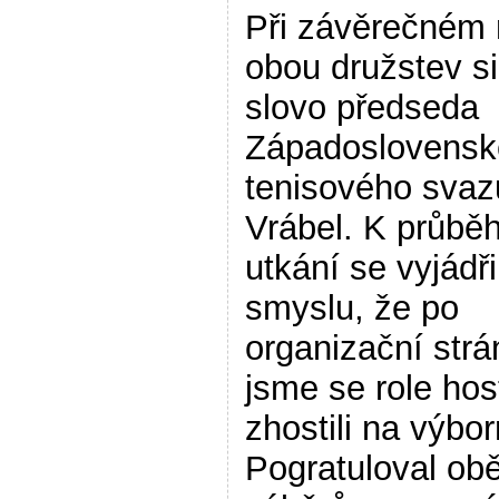
Při závěrečném
obou družstev si
slovo předseda
Západoslovens
tenisového svaz
Vrábel. K průbě
utkání se vyjádři
smyslu, že po
organizační str
jsme se role host
zhostili na výbo
Pogratuloval o