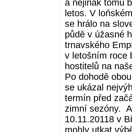
a nejinak tomu b
letos. V loňském
se hrálo na slo
půdě v úžasné h
trnavského Empi
v letošním roce 
hostitelů na naš
Po dohodě obou
se ukázal nejvý
termín před zač
zimní sezóny. A
10.11.20118 v Bř
mohly utkat výb