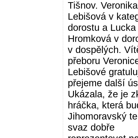
Tišnov. Veronika
Lebišová v kateg
dorostu a Lucka
Hromková v doro
v dospělých. Ví
přeboru Veronic
Lebišové gratul
přejeme další ú
Ukázala, že je 
hráčka, která b
Jihomoravský te
svaz dobře