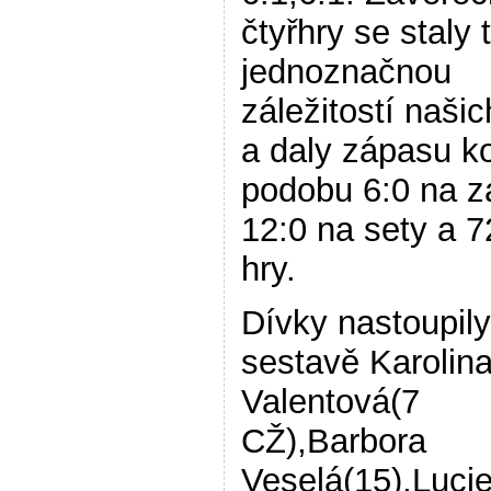
čtyřhry se staly 
jednoznačnou
záležitostí naši
a daly zápasu 
podobu 6:0 na z
12:0 na sety a 7
hry.
Dívky nastoupily
sestavě Karolin
Valentová(7
CŽ),Barbora
Veselá(15),Luci