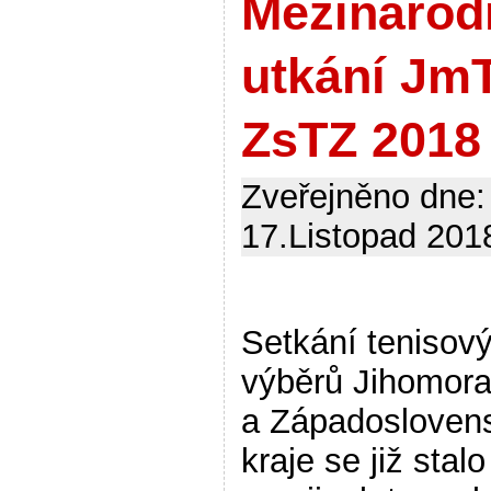
Mezinárod
utkání Jm
ZsTZ 2018
Zveřejněno dne:
17.Listopad 2018
Setkání tenisov
výběrů Jihomor
a Západosloven
kraje se již stalo