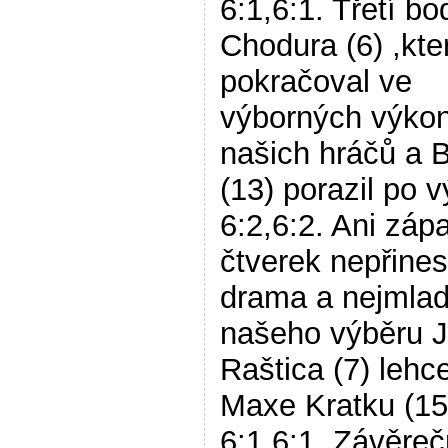
6:1,6:1. Třetí bod
Chodura (6) ,kte
pokračoval ve
výborných výko
našich hráčů a B
(13) porazil po 
6:2,6:2. Ani záp
čtverek nepřine
drama a nejmlad
našeho výběru 
Raštica (7) lehc
Maxe Kratku (15
6:1,6:1. Závěre