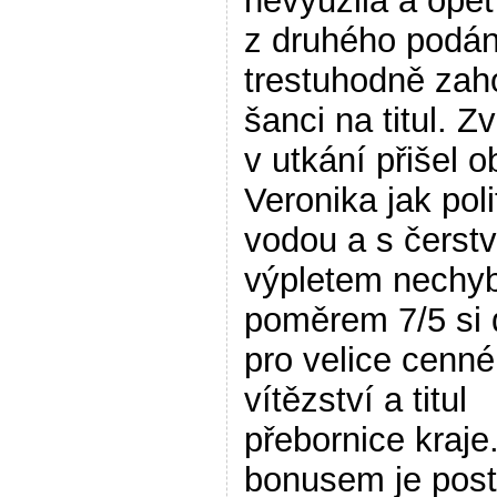
nevyužila a opět
z druhého podán
trestuhodně zah
šanci na titul. Zv
v utkání přišel 
Veronika jak poli
vodou a s čerst
výpletem nechyb
poměrem 7/5 si 
pro velice cenné
vítězství a titul
přebornice kraje
bonusem je pos