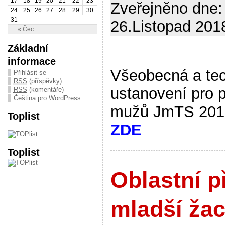
17
18
19
20
21
22
23
Zveřejněno dne:
24
25
26
27
28
29
30
31
26.Listopad 2018
« Čec
Základní
informace
Všeobecná a te
Přihlásit se
RSS
(příspěvky)
ustanovení pro 
RSS
(komentáře)
Čeština pro WordPress
mužů JmTS 201
Toplist
ZDE
Toplist
Oblastní p
mladší žac