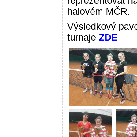
reprezentovat n
halovém MČR.
Výsledkový pav
turnaje
ZDE