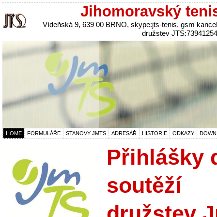
Jihomoravský teni
Vídeňská 9, 639 00 BRNO, skype:jts-tenis, gsm kanc
družstev JTS:7394125
HOME
FORMULÁŘE
STANOVY JMTS
ADRESÁŘ
HISTORIE
ODKAZY
DOWN
Přihlášky 
soutěží
družstev 