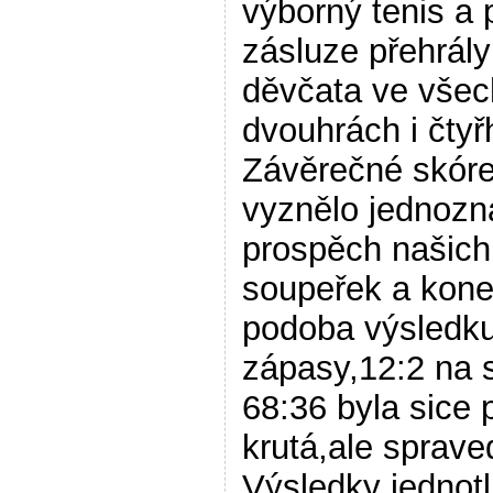
výborný tenis a 
zásluze přehrál
děvčata ve všec
dvouhrách i čtyř
Závěrečné skór
vyznělo jednozn
prospěch našich
soupeřek a kon
podoba výsledku
zápasy,12:2 na 
68:36 byla sice p
krutá,ale spraved
Výsledky jednotl