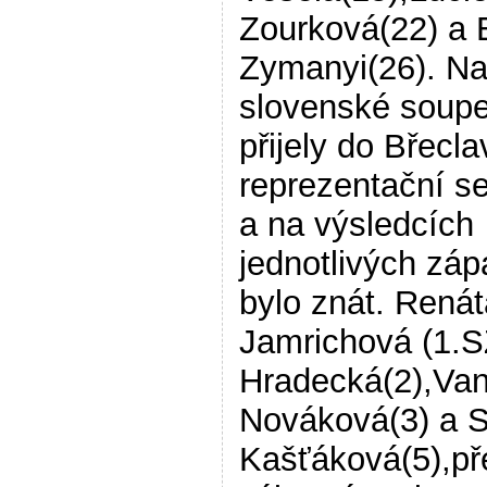
Zourková(22) a 
Zymanyi(26). N
slovenské soup
přijely do Břecla
reprezentační s
a na výsledcích
jednotlivých záp
bylo znát. Renát
Jamrichová (1.S
Hradecká(2),Va
Nováková(3) a 
Kašťáková(5),př