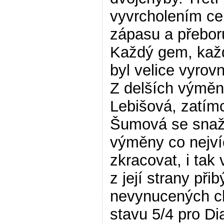
vyvrcholením ce
zápasu a přebor
Každý gem, kaž
byl velice vyrov
Z delších výměn 
Lebišová, zatím
Šumová se snaž
výměny co nejví
zkracovat, i tak
z její strany při
nevynucených c
stavu 5/4 pro Di