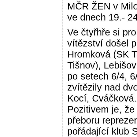
MČR ŽEN v Milo
ve dnech 19.- 24
Ve čtyřhře si pro
vítězství došel p
Hromková (SK T
Tišnov), Lebišov
po setech 6/4, 6
zvítězily nad dvo
Kocí, Cváčková.
Pozitivem je, že
přeboru reprezen
pořádající klub 