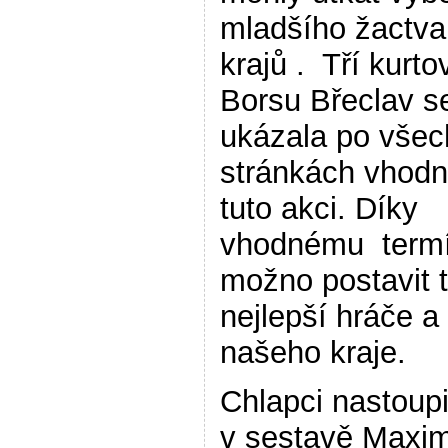
mladšího žactva
krajů . Tří kurto
Borsu Břeclav s
ukázala po všec
stránkách vhodn
tuto akci. Díky
vhodnému termí
možno postavit 
nejlepší hráče a
našeho kraje.
Chlapci nastoupi
v sestavě Maxi