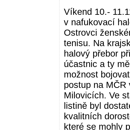
Víkend 10.- 11.11
v nafukovací ha
Ostrovci žensk
tenisu. Na krajs
halový přebor při
účastnic a ty mě
možnost bojovat
postup na MČR 
Milovicích. Ve st
listině byl dosta
kvalitních doros
které se mohly p