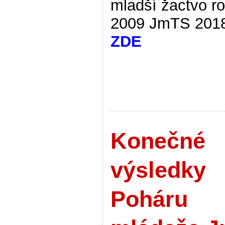
mladší žactvo r
2009 JmTS 201
ZDE
Konečné
výsledky
Poháru