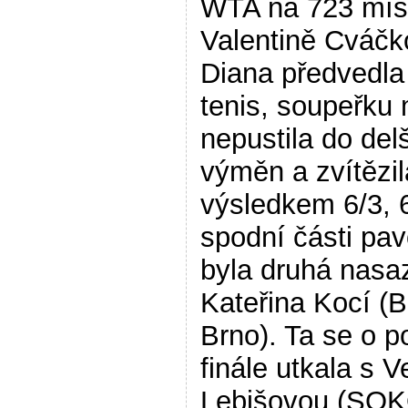
WTA na 723 míst
Valentině Cváčk
Diana předvedla
tenis, soupeřku
nepustila do del
výměn a zvítězil
výsledkem 6/3, 
spodní části pa
byla druhá nasa
Kateřina Kocí (
Brno). Ta se o p
finále utkala s 
Lebišovou (SO