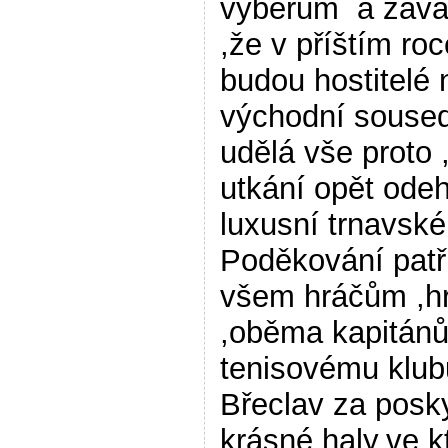
výběrům a zavá
,že v příštím roc
budou hostitelé 
východní souse
udělá vše proto 
utkání opět odeh
luxusní trnavské
Poděkování patř
všem hráčům ,h
,oběma kapitánů
tenisovému klub
Břeclav za posky
krásné haly,ve k