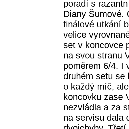
poradí s razantn
Diany Šumové. 
finálové utkání b
velice vyrovnané
set v koncovce p
na svou stranu 
poměrem 6/4. I 
druhém setu se 
o každý míč, ale
koncovku zase 
nezvládla a za s
na servisu dala 
dvojchyby. Třetí 