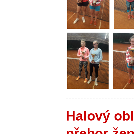
Halový obl
přebor že