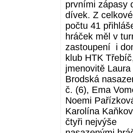
prvními zápasy 
dívek. Z celkov
počtu 41 přihlá
hráček měl v tur
zastoupení i do
klub HTK Třebíč
jmenovitě Laura
Brodská nasaze
č. (6), Ema Vom
Noemi Pařízkov
Karolína Kaňkov
čtyři nejvýše
nasazenými hrá