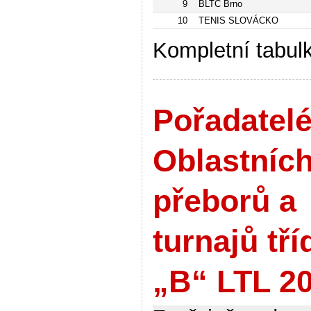
9
BLTC Brno
10
TENIS SLOVÁCKO
Kompletní tabul
Pořadatel
Oblastníc
přeborů a
turnajů tří
„B“ LTL 2