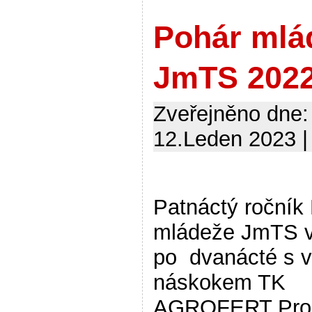
Pohár mlá
JmTS 202
Zveřejněno dne:
12.Leden 2023 |
Patnáctý ročník
mládeže JmTS v
po dvanácté s 
náskokem TK
AGROFERT Pros