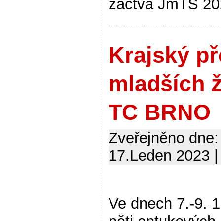
žactva JmTS 2
Krajský př
mladších 
TC BRNO
Zveřejněno dne:
17.Leden 2023 |
Ve dnech 7.-9. 1