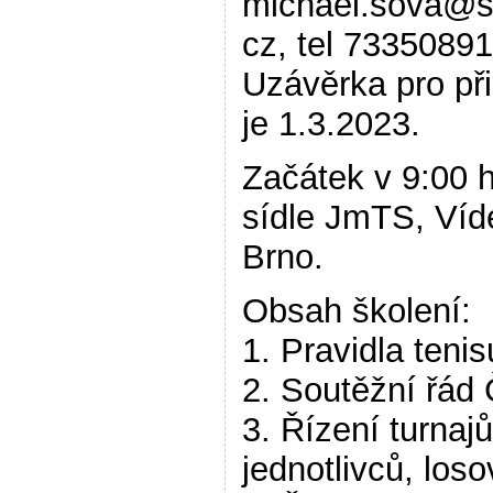
michael.sova@
cz, tel 73350891
Uzávěrka pro př
je 1.3.2023.
Začátek v 9:00 h
sídle JmTS, Víd
Brno.
Obsah školení:
1. Pravidla tenis
2. Soutěžní řád
3. Řízení turnajů
jednotlivců, loso