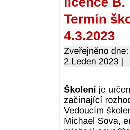
licence B.
Termín ško
4.3.2023
Zveřejněno dne:
2.Leden 2023 |
Školení
je určen
začínající rozho
Vedoucím školen
Michael Sova, e