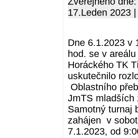
Zveřejněno dne:
17.Leden 2023 |
Dne 6.1.2023 v 
hod. se v areálu
Horáckého TK T
uskutečnilo rozl
Oblastního přeb
JmTS mladších 
Samotný turnaj 
zahájen v sobo
7.1.2023, od 9:0