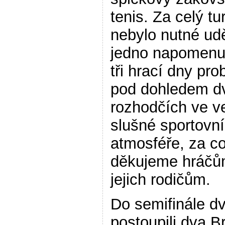
tenis. Za celý tu
nebylo nutné udě
jedno napomenut
tři hrací dny pro
pod dohledem d
rozhodčích ve v
slušné sportovní
atmosféře, za c
děkujeme hráčů
jejich rodičům.
Do semifinále d
postoupili dva B