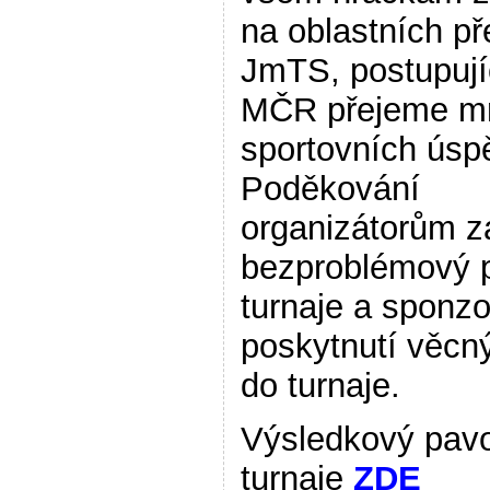
na oblastních p
JmTS, postupuj
MČR přejeme m
sportovních úsp
Poděkování
organizátorům z
bezproblémový 
turnaje a sponz
poskytnutí věcn
do turnaje.
Výsledkový pav
turnaje
ZDE