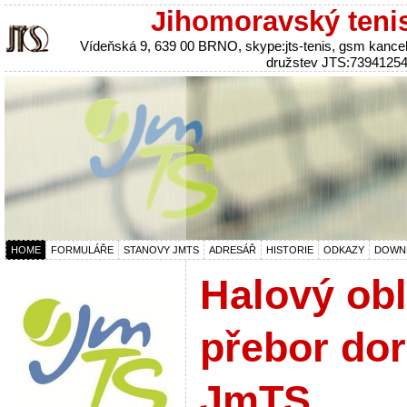
Jihomoravský teni
Vídeňská 9, 639 00 BRNO, skype:jts-tenis, gsm kanc
družstev JTS:7394125
HOME
FORMULÁŘE
STANOVY JMTS
ADRESÁŘ
HISTORIE
ODKAZY
DOWN
Halový obl
přebor do
JmTS