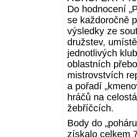
Do hodnocení „
se každoročně po
výsledky ze sou
družstev, umístě
jednotlivých klu
oblastních přeb
mistrovstvích re
a pořadí „kmeno
hráčů na celostá
žebříčcích.
Body do „poháru
získalo celkem 