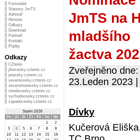
Formuláře
Stanovy JmTS
JmTS na 
Adresář
Historie
Odkazy
Download
mladšího
Partneři
Kontakt
Platby
žactva 20
Odkazy
CZtenis
Zveřejněno dne:
jihocesky.cztenis.cz
prazsky.cztenis.cz
23.Leden 2023 |
severocesky.cztenis.cz
severomoravsky.cztenis.cz
stredocesky.cztenis.cz
vychodocesky.cztenis.cz
zapadocesky.cztenis.cz
Dívky
Srpen 2026
Po
Út
St
Čt
Pá
So
Ne
1
2
Kučerová Eliška
3
4
5
6
7
8
9
10
11
12
13
14
15
16
TC Brno