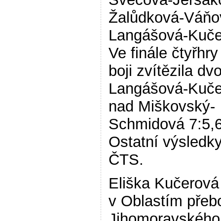
Žalůdková-Váňo
Langášová-Kuče
Ve finále čtyřhr
boji zvítězila dvo
Langášová-Kuče
nad Miškovský-
Schmidová 7:5,6
Ostatní výsledky
ČTS.
Eliška Kučerová
v Oblastím přeb
Jihomoravského