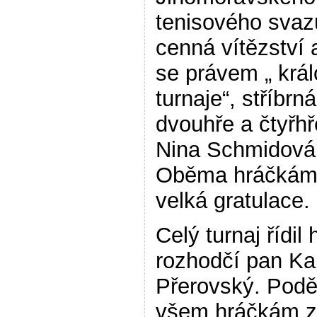
tenisového svaz
cenná vítězství 
se právem „ krá
turnaje“, stříbrn
dvouhře a čtyřhř
Nina Schmidová
Oběma hráčkám 
velká gratulace.
Celý turnaj řídil 
rozhodčí pan Ka
Přerovský. Pod
všem hráčkám z