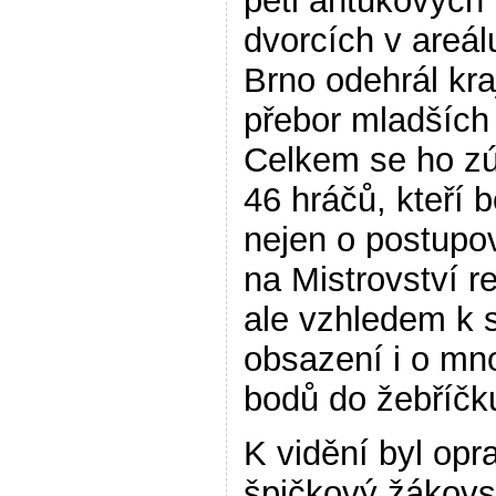
pěti antukových
dvorcích v areá
Brno odehrál kra
přebor mladších
Celkem se ho zú
46 hráčů, kteří b
nejen o postupo
na Mistrovství re
ale vzhledem k 
obsazení i o mn
bodů do žebříčk
K vidění byl opr
špičkový žákov