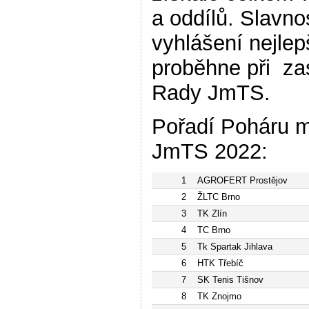
a oddílů. Slavno
vyhlášení nejlep
proběhne při za
Rady JmTS.
Pořadí Poháru 
JmTS 2022:
1
AGROFERT Prostějov
2
ŽLTC Brno
3
TK Zlín
4
TC Brno
5
Tk Spartak Jihlava
6
HTK Třebíč
7
SK Tenis Tišnov
8
TK Znojmo