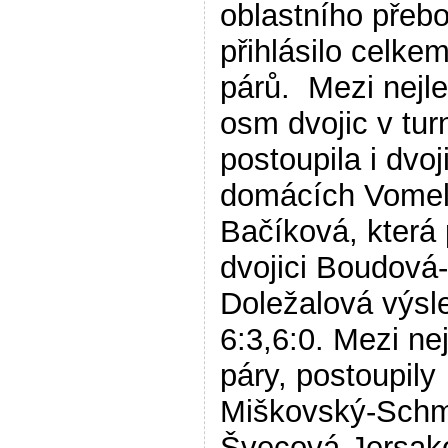
oblastního přeb
přihlásilo celke
párů. Mezi nejl
osm dvojic v turn
postoupila i dvoj
domácích Vomel
Bačíková, která 
dvojici Boudová-
Doležalová výs
6:3,6:0. Mezi nej
páry, postoupily
Miškovský-Schm
Švecová-Jersak