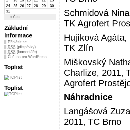
17
18
19
20
21
22
23
24
25
26
27
28
29
30
Schmidová Nina,
31
« Čec
TK Agrofert Pros
Základní
informace
Hujíková Agáta,
Přihlásit se
TK Zlín
RSS
(příspěvky)
RSS
(komentáře)
Čeština pro WordPress
Miškovský Natha
Toplist
Charlize, 2011, 
Agrofert Prostěj
Toplist
Náhradnice
Langášová Zuza
2011, TC Brno