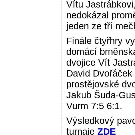
Vítu Jastrábkovi
nedokázal promě
jeden ze tří meč
Finále čtyřhry v
domácí brněnsk
dvojice Vít Jast
David Dvořáček 
prostějovské dvo
Jakub Šuda-Gus
Vurm 7:5 6:1.
Výsledkový pav
turnaje
ZDE