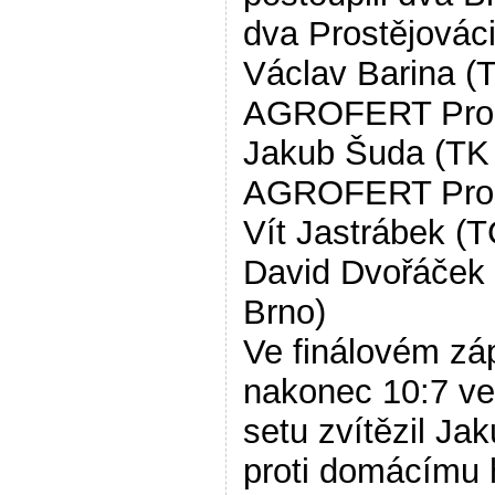
dva Prostějováci
Václav Barina (
AGROFERT Pros
Jakub Šuda (TK
AGROFERT Pros
Vít Jastrábek (T
David Dvořáček
Brno)
Ve finálovém zá
nakonec 10:7 ve
setu zvítězil Ja
proti domácímu 