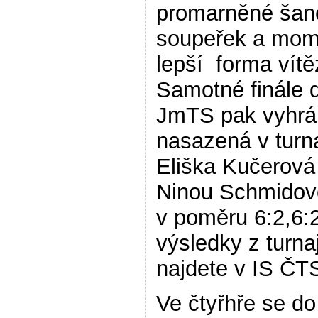
promarněné šan
soupeřek a mom
lepší forma vítě
Samotné finále 
JmTS pak vyhrál
nasazená v turna
Eliška Kučerová
Ninou Schmidov
v poměru 6:2,6:
výsledky z turna
najdete v IS ČT
Ve čtyřhře se do