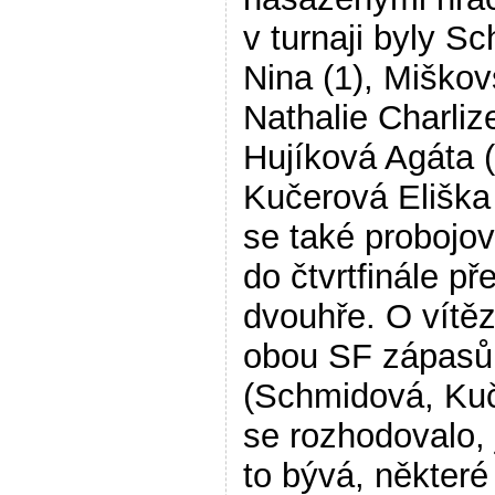
v turnaji byly S
Nina (1), Miško
Nathalie Charlize
Hujíková Agáta (
Kučerová Eliška 
se také probojov
do čtvrtfinále př
dvouhře. O vítě
obou SF zápasů
(Schmidová, Ku
se rozhodovalo, 
to bývá, některé