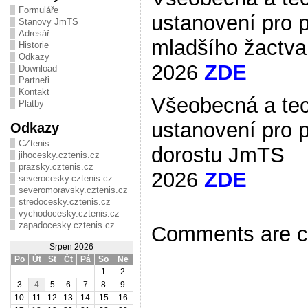
Formuláře
ustanovení pro 
Stanovy JmTS
Adresář
mladšího žactv
Historie
Odkazy
2026
ZDE
Download
Partneři
Kontakt
Všeobecná a te
Platby
ustanovení pro 
Odkazy
CZtenis
dorostu JmTS
jihocesky.cztenis.cz
prazsky.cztenis.cz
2026
ZDE
severocesky.cztenis.cz
severomoravsky.cztenis.cz
stredocesky.cztenis.cz
vychodocesky.cztenis.cz
zapadocesky.cztenis.cz
Comments are c
Srpen 2026
Po
Út
St
Čt
Pá
So
Ne
1
2
3
4
5
6
7
8
9
10
11
12
13
14
15
16