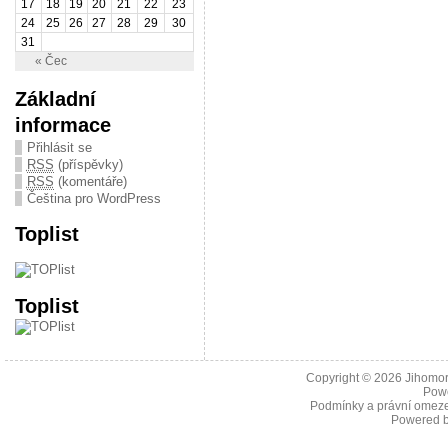
17
18
19
20
21
22
23
24
25
26
27
28
29
30
31
« Čec
Základní
informace
Přihlásit se
RSS
(příspěvky)
RSS
(komentáře)
Čeština pro WordPress
Toplist
Toplist
Copyright © 2026
Jihomor
Pow
Podmínky a právní omeze
Powered 