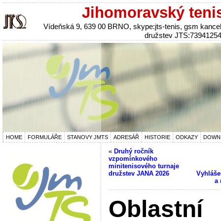
Jihomoravský teni
Vídeňská 9, 639 00 BRNO, skype:jts-tenis, gsm kanc
družstev JTS:7394125
HOME
FORMULÁŘE
STANOVY JMTS
ADRESÁŘ
HISTORIE
ODKAZY
DOWN
«
Druhý ročník
vzpomínkového
minitenisového turnaje
družstev JANA 2026
Vyhláše
a 
Oblastní