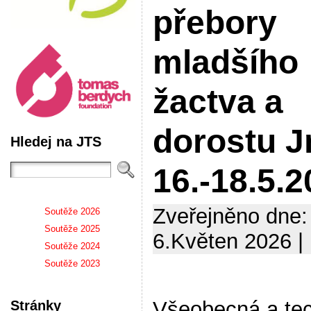
přebory
mladšího
žactva a
dorostu 
Hledej na JTS
16.-18.5.
Zveřejněno dne:
Soutěže 2026
Soutěže 2025
6.Květen 2026 |
Soutěže 2024
Soutěže 2023
Všeobecná a te
Stránky