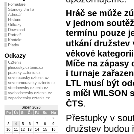
Formuláře
Stanovy JmTS
Hráč se může zú
Adresář
Historie
v jednom soutě
Odkazy
Download
termínu pouze 
Partneři
Kontakt
utkání družstev
Platby
věkové
kategorii
Odkazy
Míče na zápasy 
CZtenis
jihocesky.cztenis.cz
i turnaje zařaze
prazsky.cztenis.cz
severocesky.cztenis.cz
LTL musí být od
severomoravsky.cztenis.cz
stredocesky.cztenis.cz
s míči WILSON 
vychodocesky.cztenis.cz
zapadocesky.cztenis.cz
.
ČTS
Srpen 2026
Po
Út
St
Čt
Pá
So
Ne
Přestupky v sou
1
2
3
4
5
6
7
8
9
družstev budou 
10
11
12
13
14
15
16