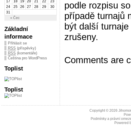
17
18
19
20
21
22
23
podle rozpisu so
24
25
26
27
28
29
30
31
případě turnajů
« Čec
být další turnaje
Základní
zrušeny.
informace
Přihlásit se
RSS
(příspěvky)
RSS
(komentáře)
Comments are c
Čeština pro WordPress
Toplist
Toplist
Copyright © 2026
Jihomor
Pow
Podmínky a právní omeze
Powered 