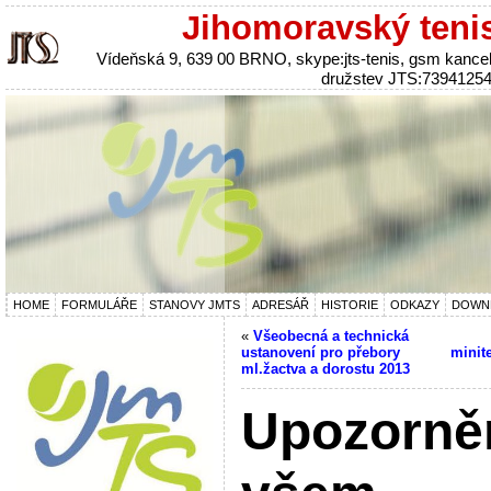
Jihomoravský teni
Vídeňská 9, 639 00 BRNO, skype:jts-tenis, gsm kanc
družstev JTS:7394125
HOME
FORMULÁŘE
STANOVY JMTS
ADRESÁŘ
HISTORIE
ODKAZY
DOWN
«
Všeobecná a technická
ustanovení pro přebory
minit
ml.žactva a dorostu 2013
Upozorně