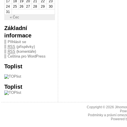
17
18
19
20
21
22
23
24
25
26
27
28
29
30
31
« Čec
Základní
informace
Přihlásit se
RSS
(příspěvky)
RSS
(komentáře)
Čeština pro WordPress
Toplist
Toplist
Copyright © 2026
Jihomor
Pow
Podmínky a právní omeze
Powered 