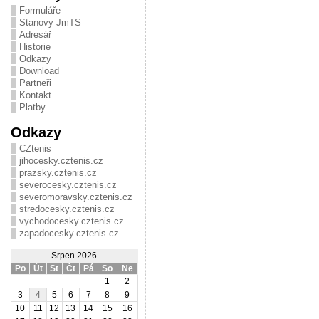
Formuláře
Stanovy JmTS
Adresář
Historie
Odkazy
Download
Partneři
Kontakt
Platby
Odkazy
CZtenis
jihocesky.cztenis.cz
prazsky.cztenis.cz
severocesky.cztenis.cz
severomoravsky.cztenis.cz
stredocesky.cztenis.cz
vychodocesky.cztenis.cz
zapadocesky.cztenis.cz
Srpen 2026
Po
Út
St
Čt
Pá
So
Ne
1
2
3
4
5
6
7
8
9
10
11
12
13
14
15
16