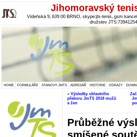
Jihomoravský teni
Vídeňská 9, 639 00 BRNO, skype:jts-tenis, gsm kanc
družstev JTS:7394125
HOME
FORMULÁŘE
STANOVY JMTS
ADRESÁŘ
HISTORIE
ODKAZY
DOWN
«
Výsledky oblastního
Zač
přeboru JmTS 2018 mužů
Jm
a žen
po
Průběžné výs
smíšené sout