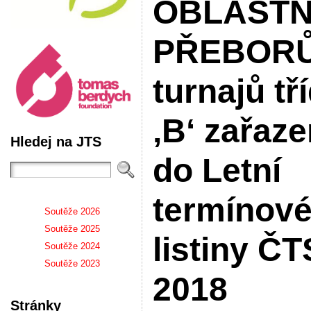
OBLASTN
PŘEBORŮ
turnajů tř
‚B‘ zařaz
Hledej na JTS
do Letní
termínov
Soutěže 2026
Soutěže 2025
listiny ČT
Soutěže 2024
Soutěže 2023
2018
Stránky