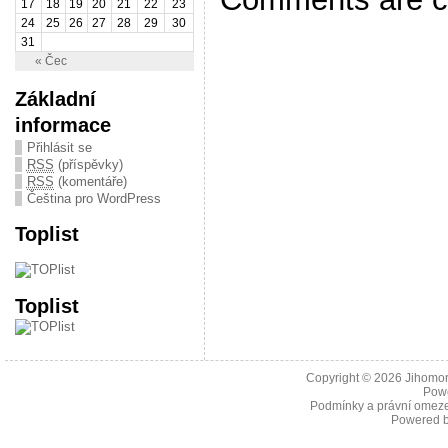
17
18
19
20
21
22
23
24
25
26
27
28
29
30
31
« Čec
Základní
informace
Přihlásit se
RSS
(příspěvky)
RSS
(komentáře)
Čeština pro WordPress
Toplist
Toplist
Copyright © 2026
Jihomor
Pow
Podmínky a právní omeze
Powered 