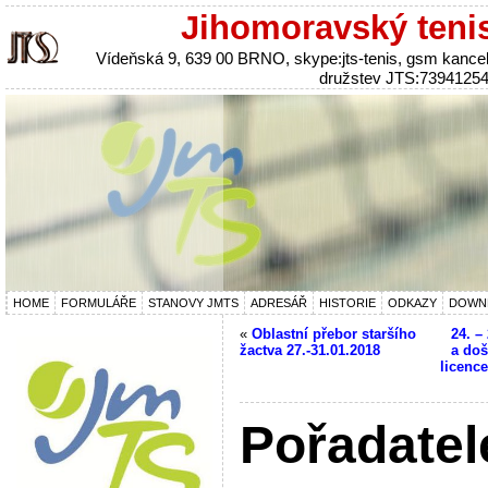
Jihomoravský teni
Vídeňská 9, 639 00 BRNO, skype:jts-tenis, gsm kanc
družstev JTS:7394125
HOME
FORMULÁŘE
STANOVY JMTS
ADRESÁŘ
HISTORIE
ODKAZY
DOWN
«
Oblastní přebor staršího
24. –
žactva 27.-31.01.2018
a doš
licenc
Pořadatel