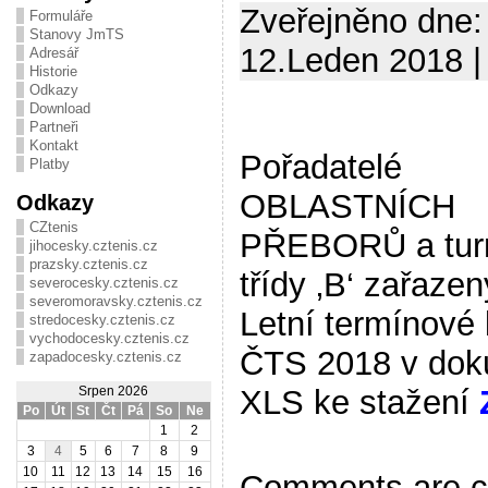
Zveřejněno dne:
Formuláře
Stanovy JmTS
12.Leden 2018 |
Adresář
Historie
Odkazy
Download
Partneři
Kontakt
Pořadatelé
Platby
OBLASTNÍCH
Odkazy
CZtenis
PŘEBORŮ a tur
jihocesky.cztenis.cz
prazsky.cztenis.cz
třídy ‚B‘ zařaze
severocesky.cztenis.cz
severomoravsky.cztenis.cz
Letní termínové l
stredocesky.cztenis.cz
vychodocesky.cztenis.cz
ČTS 2018 v do
zapadocesky.cztenis.cz
XLS ke stažení
Srpen 2026
Po
Út
St
Čt
Pá
So
Ne
1
2
3
4
5
6
7
8
9
10
11
12
13
14
15
16
Comments are c