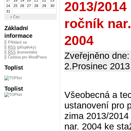
17
18
19
20
21
22
23
2013/2014
24
25
26
27
28
29
30
31
« Čec
ročník nar
Základní
informace
2004
Přihlásit se
RSS
(příspěvky)
RSS
(komentáře)
Zveřejněno dne:
Čeština pro WordPress
2.Prosinec 2013 
Toplist
Toplist
Všeobecná a te
ustanovení pro 
zima 2013/2014 
nar. 2004 ke sta