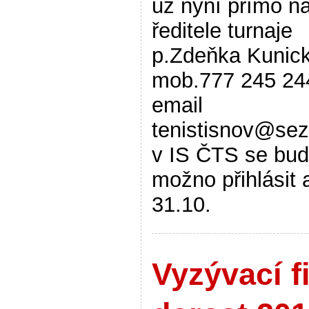
už nyní přímo n
ředitele turnaje
p.Zdeňka Kunic
mob.777 245 24
email
tenistisnov@se
v IS ČTS se bu
možno přihlásit 
31.10.
Vyzývací f