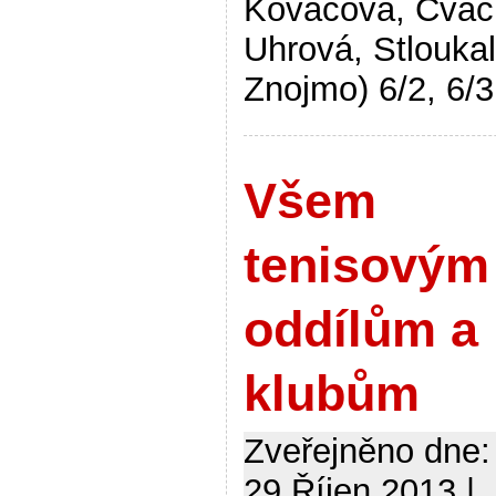
Kováčová, Cváč
Uhrová, Stlouka
Znojmo) 6/2, 6/3
Všem
tenisovým
oddílům a
klubům
Zveřejněno dne:
29.Říjen 2013 |