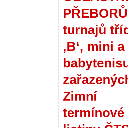
PŘEBORŮ
turnajů tří
‚B‘, mini a
babytenis
zařazenýc
Zimní
termínové