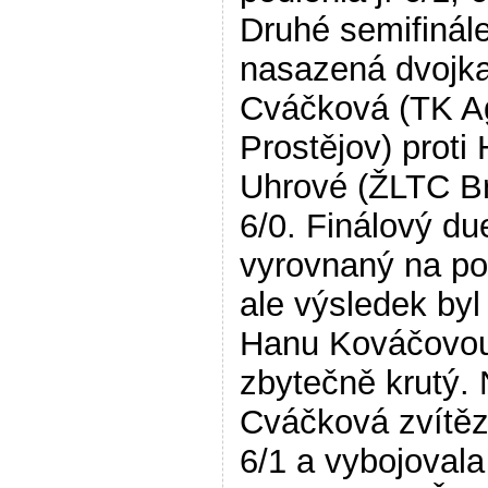
Druhé semifinále
nasazená dvojka
Cváčková (TK Ag
Prostějov) proti
Uhrové (ŽLTC Br
6/0. Finálový due
vyrovnaný na po
ale výsledek byl
Hanu Kováčovo
zbytečně krutý. 
Cváčková zvítězi
6/1 a vybojovala