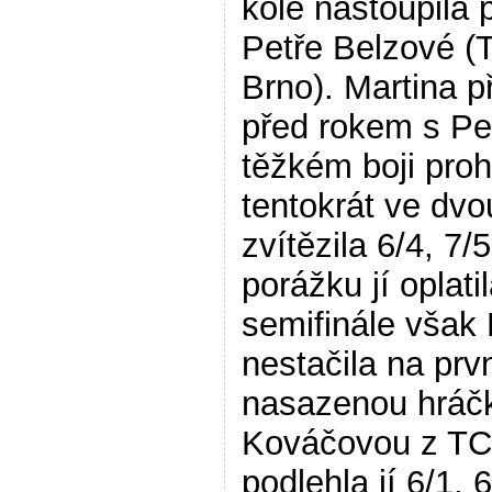
kole nastoupila p
Petře Belzové 
Brno). Martina p
před rokem s Pe
těžkém boji proh
tentokrát ve dvo
zvítězila 6/4, 7/5
porážku jí oplati
semifinále však 
nestačila na prv
nasazenou hráč
Kováčovou z TC
podlehla jí 6/1, 6