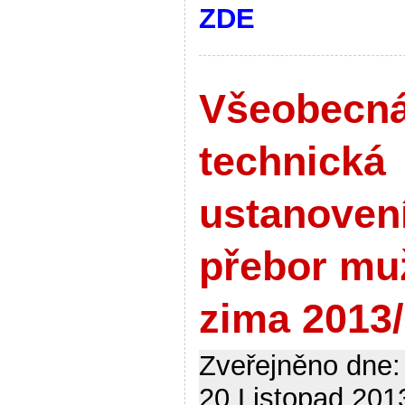
ZDE
Všeobecná
technická
ustanoven
přebor mu
zima 2013
Zveřejněno dne:
20.Listopad 2013