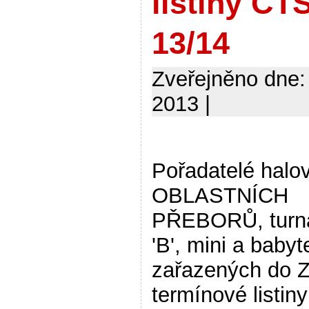
listiny ČT
13/14
Zveřejněno dne:
2013 |
Pořadatelé halo
OBLASTNÍCH
PŘEBORŮ, turna
'B', mini a babyt
zařazených do 
termínové listin