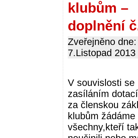
klubům –
doplnění č
Zveřejněno dne:
7.Listopad 2013 
V souvislosti se
zasíláním dotac
za členskou zák
klubům žádáme
všechny,kteří ta