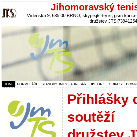
Jihomoravský teni
Vídeňská 9, 639 00 BRNO, skype:jts-tenis, gsm kanc
družstev JTS:7394125
HOME
FORMULÁŘE
STANOVY JMTS
ADRESÁŘ
HISTORIE
ODKAZY
DOWN
Přihlášky 
soutěží
družstev 