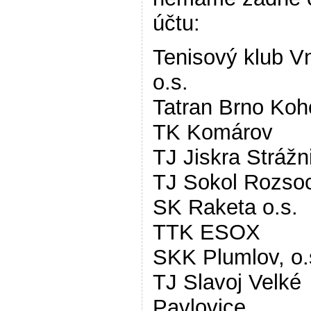
účtu:
Tenisový klub V
o.s.
Tatran Brno Koh
TK Komárov
TJ Jiskra Strážn
TJ Sokol Rozso
SK Raketa o.s.
TTK ESOX
SKK Plumlov, o.
TJ Slavoj Velké
Pavlovice