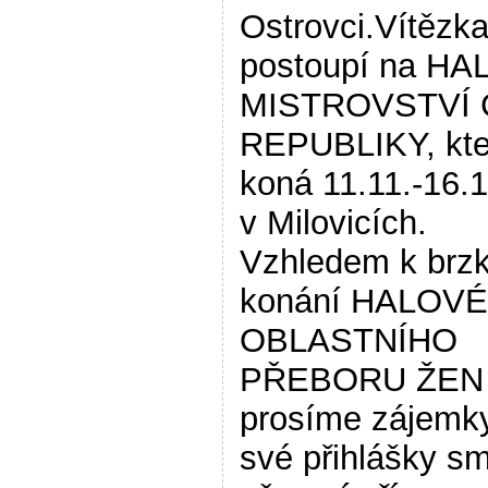
Ostrovci.Vítězka
postoupí na H
MISTROVSTVÍ
REPUBLIKY, kte
koná 11.11.-16.
v Milovicích.
Vzhledem k brz
konání HALOV
OBLASTNÍHO
PŘEBORU ŽEN
prosíme zájemk
své přihlášky s