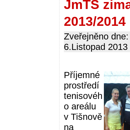
JmTS zim
2013/2014
Zveřejněno dne:
6.Listopad 2013 
Příjemné
prostředí
tenisovéh
o areálu
v Tišnově
na