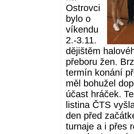
Ostrovci
bylo o
víkendu
2.-3.11.
dějištěm halové
přeboru žen. Br
termín konání p
měl bohužel dop
účast hráček. T
listina ČTS vyšl
den před začát
turnaje a i přes 