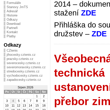
2014 – dokumen
Formuláře
Stanovy JmTS
stažení
ZDE
Adresář
Historie
Odkazy
Přihláška do sou
Download
Partneři
družstev –
ZDE
Kontakt
Platby
Odkazy
CZtenis
Všeobecná
jihocesky.cztenis.cz
prazsky.cztenis.cz
severocesky.cztenis.cz
severomoravsky.cztenis.cz
technická
stredocesky.cztenis.cz
vychodocesky.cztenis.cz
zapadocesky.cztenis.cz
ustanoven
Srpen 2026
Po
Út
St
Čt
Pá
So
Ne
1
2
přebor zi
3
4
5
6
7
8
9
10
11
12
13
14
15
16