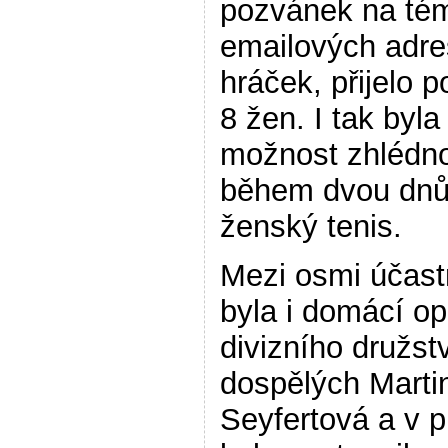
pozvánek na té
emailových adre
hráček, přijelo 
8 žen. I tak byla
možnost zhlédn
během dvou dnů 
ženský tenis.
Mezi osmi účast
byla i domácí o
divizního družst
dospělých Marti
Seyfertová a v 