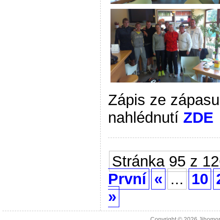
Zápis ze zápasu
nahlédnutí
ZDE
Stránka 95 z 1
První
«
...
10
»
Copyright © 2026
Jihomor