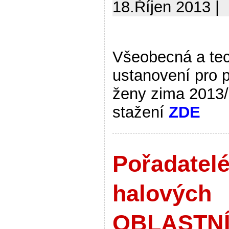
18.Říjen 2013 |
Všeobecná a te
ustanovení pro 
ženy zima 2013
stažení
ZDE
Pořadatel
halových
OBLASTN