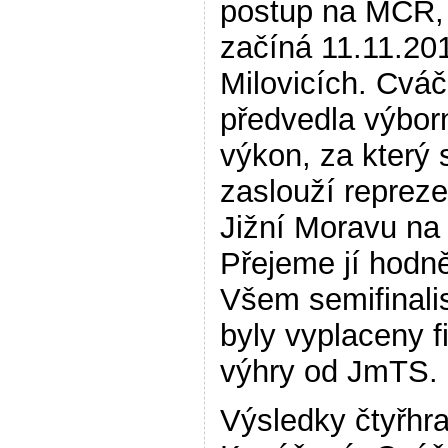
postup na MČR, 
začíná 11.11.20
Milovicích. Cvá
předvedla výbor
výkon, za který s
zaslouží repreze
Jižní Moravu n
Přejeme jí hodně
Všem semifinali
byly vyplaceny f
výhry od JmTS.
Výsledky čtyřhra