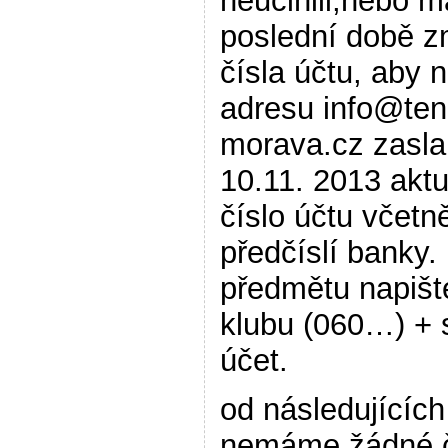
neučinili,nebo m
poslední době 
čísla účtu, aby 
adresu info@ten
morava.cz zasla
10.11. 2013 aktu
číslo účtu včetn
předčíslí banky.
předmětu napište
klubu (060…) + 
účet.
od následujícíc
nemáme žádné č