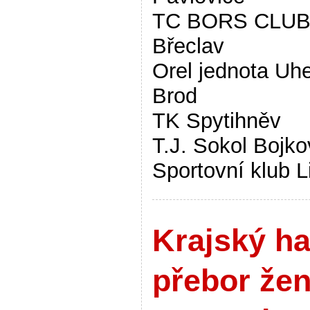
TC BORS CLUB
Břeclav
Orel jednota Uh
Brod
TK Spytihněv
T.J. Sokol Bojko
Sportovní klub L
Krajský ha
přebor že