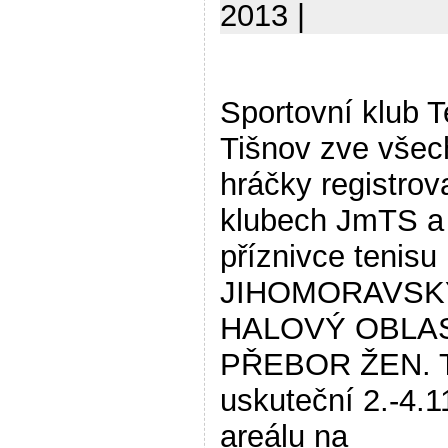
2013 |
Sportovní klub T
Tišnov zve všec
hráčky registrov
klubech JmTS a
příznivce tenisu
JIHOMORAVSK
HALOVÝ OBLA
PŘEBOR ŽEN. T
uskuteční 2.-4.1
areálu na