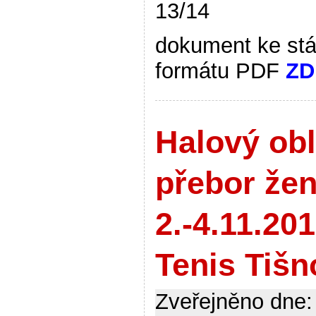
13/14
dokument ke stá
formátu PDF
ZD
Halový obl
přebor že
2.-4.11.20
Tenis Tišn
Zveřejněno dne: