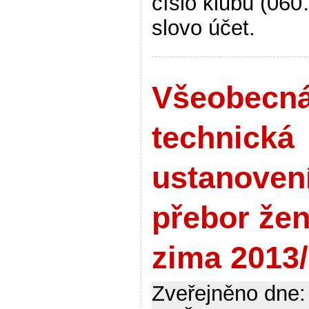
číslo klubu (06
slovo účet.
Všeobecná
technická
ustanoven
přebor že
zima 2013
Zveřejněno dne: