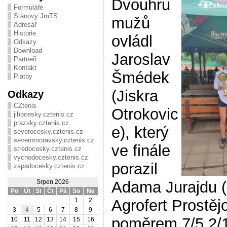
Dvouhru
Formuláře
Stanovy JmTS
mužů
Adresář
Historie
ovládl
Odkazy
Download
Jaroslav
Partneři
Kontakt
Šmédek
Platby
(Jiskra
Odkazy
CZtenis
Otrokovic
jihocesky.cztenis.cz
prazsky.cztenis.cz
e), který
severocesky.cztenis.cz
severomoravsky.cztenis.cz
ve finále
stredocesky.cztenis.cz
vychodocesky.cztenis.cz
porazil
zapadocesky.cztenis.cz
Adama Jurajdu 
Srpen 2026
Po
Út
St
Čt
Pá
So
Ne
Agrofert Prostěj
1
2
3
4
5
6
7
8
9
poměrem 7/5 2/1
10
11
12
13
14
15
16