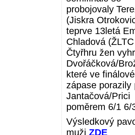
probojovaly Tere
(Jiskra Otrokovi
teprve 13letá E
Chladová (ŽLTC 
Čtyřhru žen vyhr
Dvořáčková/Bro
které ve finálov
zápase porazily 
Jantačová/Prici
poměrem 6/1 6/3
Výsledkový pav
muži
ZDE