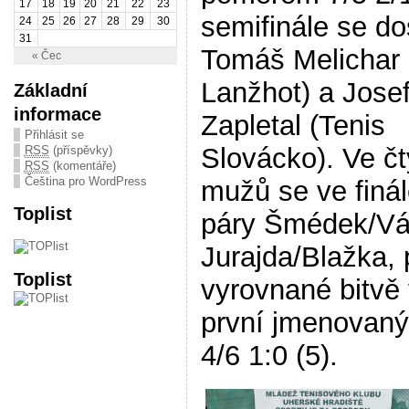
17
18
19
20
21
22
23
semifinále se dos
24
25
26
27
28
29
30
31
Tomáš Melichar 
« Čec
Lanžhot) a Jose
Základní
informace
Zapletal (Tenis
Přihlásit se
Slovácko). Ve čt
RSS
(příspěvky)
RSS
(komentáře)
Čeština pro WordPress
mužů se ve finál
Toplist
páry Šmédek/Vá
Jurajda/Blažka, 
Toplist
vyrovnané bitvě 
první jmenovaný
4/6 1:0 (5).