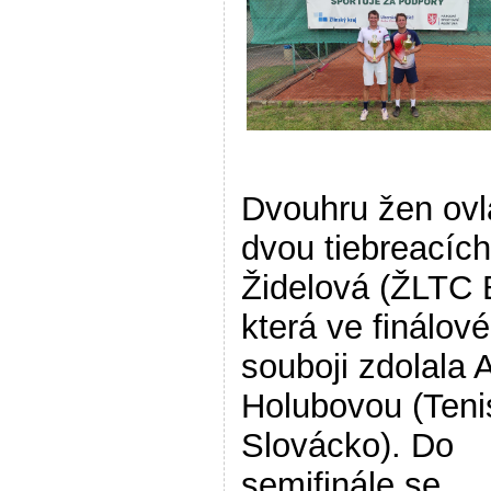
Dvouhru žen ovl
dvou tiebreacích
Židelová (ŽLTC 
která ve finálov
souboji zdolala 
Holubovou (Teni
Slovácko). Do
semifinále se