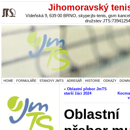
Jihomoravský teni
Vídeňská 9, 639 00 BRNO, skype:jts-tenis, gsm kanc
družstev JTS:7394125
HOME
FORMULÁŘE
STANOVY JMTS
ADRESÁŘ
HISTORIE
ODKAZY
DOWN
«
Oblastní přebor JmTS
starší žáci 2024
Kocman
v
Oblastní