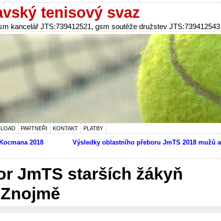
vský tenisový svaz
 gsm kancelář JTS:739412521, gsm soutěže družstev JTS:739412543
LOAD
PARTNEŘI
KONTAKT
PLATBY
a Kocmana 2018
Výsledky oblastního přeboru JmTS 2018 mužů a
or JmTS starších žákyň
e Znojmě