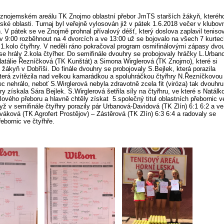
e znojemském areálu TK Znojmo oblastní přebor JmTS starších žákyň, kteréh
ké oblasti. Turnaj byl veřejně vylosován již v pátek 1.6.2018 večer v klubov
V pátek se ve Znojmě prohnal přívalový déšť, který doslova zaplavil teniso
j v 9:00 rozběhnout na 4 dvorcích a ve 13:00 už se bojovalo na všech 7 kurtec
 1.kolo čtyřhry. V neděli ráno pokračoval program osmifinálovými zápasy dvou
 se hrály 2.kola čtyřher. Do semifinále dvouhry se probojovaly hráčky L.Urban
 Natálie Řezníčková (TK Kunštát) a Simona Wirglerová (TK Znojmo), které si
 žákyň v Dobříši. Do finále dvouhry se probojovaly S.Bejlek, která porazila
která zvítězila nad velkou kamarádkou a spoluhráčkou čtyřhry N.Řezníčkovou
c nehrálo, neboť S.Wirglerová nebyla zdravotně zcela fit (viróza) tak dvouhru
y získala Sára Bejlek. S.Wirglerová šetřila síly na čtyřhru, ve které s Natálk
ového přeboru a hlavně chtěly získat 5.společný titul oblastních přebornic v
yž v semifinále čtyřhry porazily pár Urbanová-Davidová (TK Zlín) 6:1 6:2 a ve
ováková (TK Agrofert Prostějov) – Zástěrová (TK Zlín) 6:3 6:4 a radovaly se
řebornic ve čtyřhře.