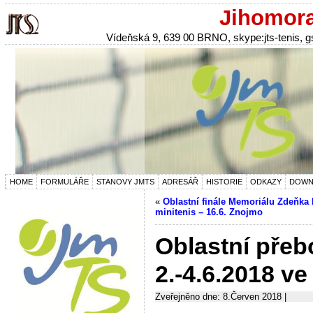
Jihomora
Vídeňská 9, 639 00 BRNO, skype:jts-tenis,
HOME
FORMULÁŘE
STANOVY JMTS
ADRESÁŘ
HISTORIE
ODKAZY
DOWN
«
Oblastní finále Memoriálu Zdeňk
minitenis – 16.6. Znojmo
Oblastní přeb
2.-4.6.2018 v
Zveřejněno dne: 8.Červen 2018 |