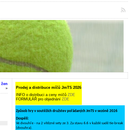
 žen
Prodej a distribuce míčů JmTS 2026
»
INFO o distribuci a ceny míčů
ZDE
FORMULÁŘ pro objednání
ZDE
Způsob hry v soutěžích družstev pořádaných JmTS v sezóně 2026
Dospělí:
Ve dvouhře - na 2 vítězné sety ze 3. Za stavu 6:6 v každé sadě tie-break
(dvouhra).