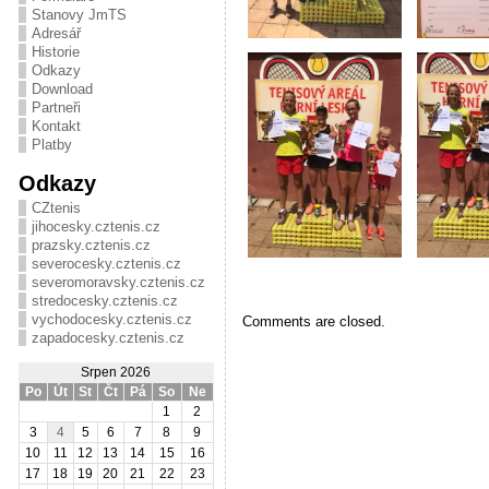
Stanovy JmTS
Adresář
Historie
Odkazy
Download
Partneři
Kontakt
Platby
Odkazy
CZtenis
jihocesky.cztenis.cz
prazsky.cztenis.cz
severocesky.cztenis.cz
severomoravsky.cztenis.cz
stredocesky.cztenis.cz
vychodocesky.cztenis.cz
Comments are closed.
zapadocesky.cztenis.cz
Srpen 2026
Po
Út
St
Čt
Pá
So
Ne
1
2
3
4
5
6
7
8
9
10
11
12
13
14
15
16
17
18
19
20
21
22
23