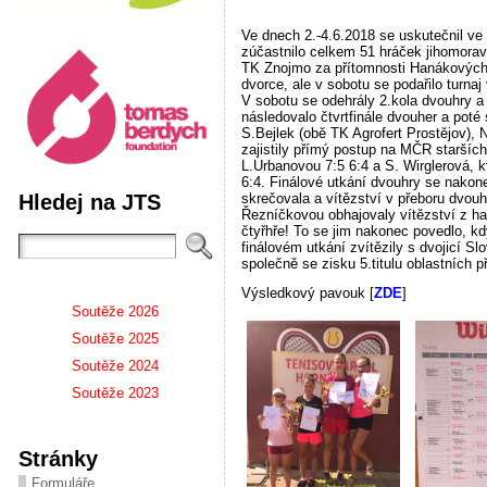
Ve dnech 2.-4.6.2018 se uskutečnil v
zúčastnilo celkem 51 hráček jihomoravs
TK Znojmo za přítomnosti Hanákových. 
dvorce, ale v sobotu se podařilo turna
V sobotu se odehrály 2.kola dvouhry a
následovalo čtvrtfinále dvouher a poté
S.Bejlek (obě TK Agrofert Prostějov),
zajistily přímý postup na MČR starších
L.Urbanovou 7:5 6:4 a S. Wirglerová, 
6:4. Finálové utkání dvouhry se nakone
Hledej na JTS
skrečovala a vítězství v přeboru dvouhr
Řezníčkovou obhajovaly vítězství z hal
čtyřhře! To se jim nakonec povedlo, kd
finálovém utkání zvítězily s dvojicí Sl
společně se zisku 5.titulu oblastních p
Výsledkový pavouk [
ZDE
]
Soutěže 2026
Soutěže 2025
Soutěže 2024
Soutěže 2023
Stránky
Formuláře