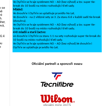
Ve čtyřhře se hraje systémem NO – AD (bez výhod) a tzv. super tie-
break do 10 bodů na místo rozhodující třetí sady.
o se
Mládež:
ně
Ve dvouhře i čtyřhře se uplatňuje pravidlo No Let.
vé
Ve dvouhře - na 2 vítězné sety ze 3. Za stavu 6:6 v každé sadě tie-break
h.
(dvouhra).
her,
Ve čtyřhře se hraje systémem NO – AD (bez výhod) a tzv. super tie-
ová,
break do 10 bodů na místo rozhodující třetí sady
.
4+0 mladší a starší žactvo:
 6:4
ve dvouhře i čtyřhře za stavu 1:1 na sety rozhoduje super tie-break do
10 bodů na místo rozhodující třetí sady.
ou
Ve čtyřhře se hraje systémem NO – AD (bez výhod).Ve dvouhře i
e
čtyřhře se uplatňuje pravidlo No Let.
Oficiální partneři a sponzoři svazu
oficiální míče JmTS