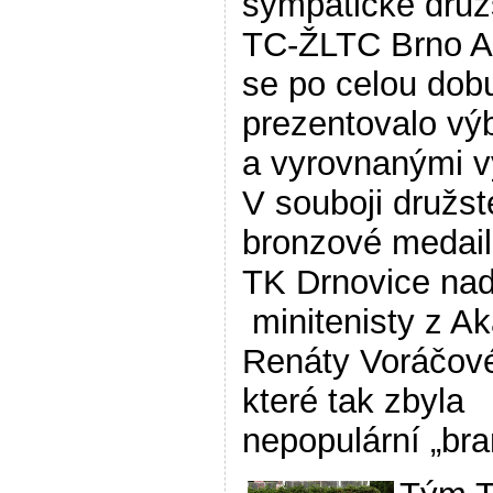
sympatické druž
TC-ŽLTC Brno A,
se po celou dobu
prezentovalo vý
a vyrovnanými v
V souboji družst
bronzové medail
TK Drnovice na
minitenisty z A
Renáty Voráčové
které tak zbyla
nepopulární „br