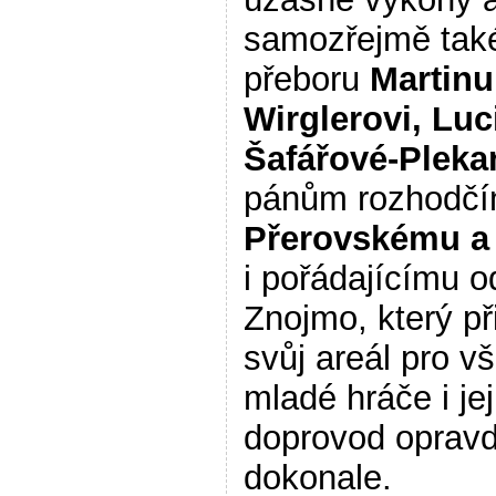
samozřejmě také 
přeboru
Martinu
Wirglerovi, Luc
Šafářové-Plek
pánům rozhodč
Přerovskému a
i pořádajícímu o
Znojmo, který při
svůj areál pro v
mladé hráče i jej
doprovod oprav
dokonale.