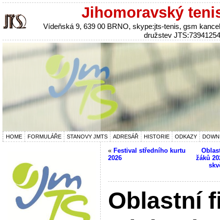
Jihomoravský teni
Vídeňská 9, 639 00 BRNO, skype:jts-tenis, gsm kanc
družstev JTS:7394125
HOME
FORMULÁŘE
STANOVY JMTS
ADRESÁŘ
HISTORIE
ODKAZY
DOWN
«
Festival středního kurtu
Oblast
2026
žáků 20
skv
Oblastní f