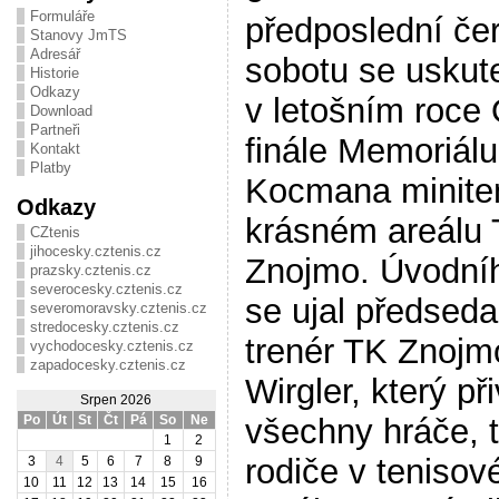
Formuláře
předposlední če
Stanovy JmTS
Adresář
sobotu se uskute
Historie
Odkazy
v letošním roce 
Download
Partneři
finále Memoriál
Kontakt
Platby
Kocmana minite
Odkazy
krásném areálu
CZtenis
jihocesky.cztenis.cz
Znojmo. Úvodní
prazsky.cztenis.cz
severocesky.cztenis.cz
se ujal předseda
severomoravsky.cztenis.cz
stredocesky.cztenis.cz
trenér TK Znojm
vychodocesky.cztenis.cz
zapadocesky.cztenis.cz
Wirgler, který při
Srpen 2026
všechny hráče, t
Po
Út
St
Čt
Pá
So
Ne
1
2
rodiče v teniso
3
4
5
6
7
8
9
10
11
12
13
14
15
16