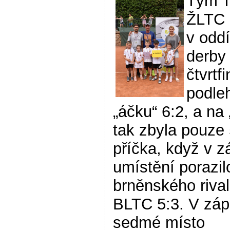
Tým 
ŽLTC 
v odd
derby
čtvrtf
podle
„áčku“ 6:2, a na
tak zbyla pouze 
příčka, když v 
umístění porazil
brněnského rival
BLTC 5:3. V záp
sedmé místo