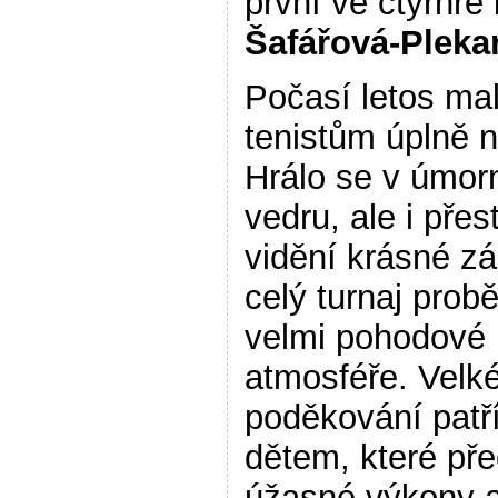
první ve čtyřhře
Šafářová-Pleka
Počasí letos ma
tenistům úplně n
Hrálo se v úmo
vedru, ale i přes
vidění krásné z
celý turnaj probě
velmi pohodové
atmosféře. Velk
poděkování patř
dětem, které př
úžasné výkony 