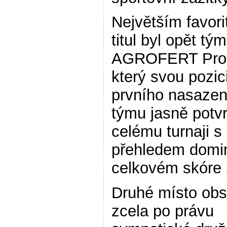
Největším favor
titul byl opět tý
AGROFERT Pros
který svou pozic
prvního nasaze
týmu jasně potvr
celému turnaji s
přehledem domin
celkovém skóre 
Druhé místo obs
zcela po právu