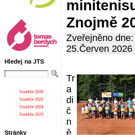
minitenis
Znojmě 2
Zveřejněno dne:
25.Červen 2026 
Hledej na JTS
Tr
a
Soutěže 2026
di
Soutěže 2025
Soutěže 2024
č
Soutěže 2023
n
ě
Stránky