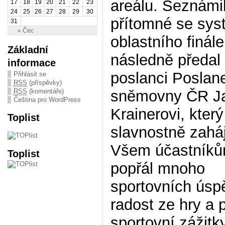
areálu. Seznámi
17
18
19
20
21
22
23
24
25
26
27
28
29
30
přítomné se sy
31
« Čec
oblastního finále
Základní
následně předal
informace
poslanci Poslan
Přihlásit se
RSS
(příspěvky)
sněmovny ČR J
RSS
(komentáře)
Čeština pro WordPress
Krainerovi, který
Toplist
slavnostně zaháj
Všem účastník
Toplist
popřál mnoho
sportovních úsp
radost ze hry a 
sportovní zážitky