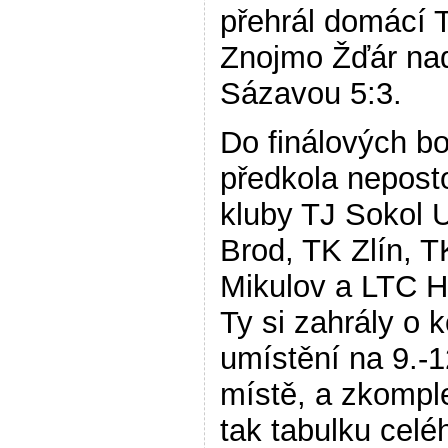
přehrál domácí 
Znojmo Žďár na
Sázavou 5:3.
Do finálových bo
předkola nepost
kluby TJ Sokol 
Brod, TK Zlín, T
Mikulov a LTC H
Ty si zahrály o 
umístění na 9.-1
místě, a zkompl
tak tabulku celé