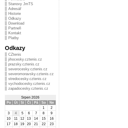
Stanovy JmTS
Adresář
Historie
Odkazy
Download
Partneři
Kontakt
Platby
Odkazy
CZtenis
jihocesky.cztenis.cz
prazsky.cztenis.cz
severocesky.cztenis.cz
severomoravsky.cztenis.cz
stredocesky.cztenis.cz
vychodocesky.cztenis.cz
zapadocesky.cztenis.cz
Srpen 2026
Po
Út
St
Čt
Pá
So
Ne
1
2
3
4
5
6
7
8
9
10
11
12
13
14
15
16
17
18
19
20
21
22
23