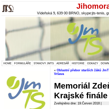
Jihomora
Vídeňská 9, 639 00 BRNO, skype:jts-tenis,
HOME
FORMULÁŘE
STANOVY JMTS
ADRESÁŘ
HISTORIE
ODKAZY
DOWN
«
Oblastní přebor starších žáků JmT
Vršava
Memoriál Zde
Krajské finál
Zveřejněno dne: 19.Červen 2018 |