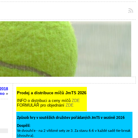
2018
Prodej a distribuce míčů JmTS 2026
jmo
»
INFO o distribuci a ceny míčů
ZDE
FORMULÁŘ pro objednání
ZDE
Způsob hry v soutěžích družstev pořádaných JmTS v sezóně 2026
Dospělí:
Ve dvouhře - na 2 vítězné sety ze 3. Za stavu 6:6 v každé sadě tie-break
(dvouhra).