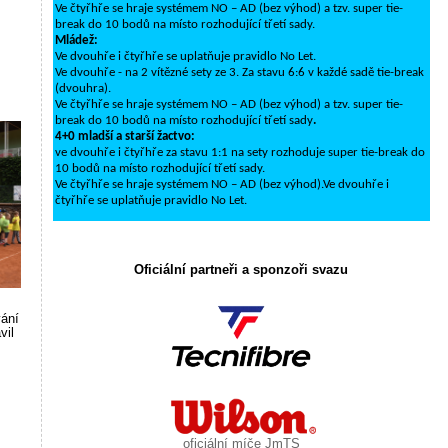
Ve čtyřhře se hraje systémem NO – AD (bez výhod) a tzv. super tie-
break do 10 bodů na místo rozhodující třetí sady.
Mládež:
Ve dvouhře i čtyřhře se uplatňuje pravidlo No Let.
Ve dvouhře - na 2 vítězné sety ze 3. Za stavu 6:6 v každé sadě tie-break
(dvouhra).
Ve čtyřhře se hraje systémem NO – AD (bez výhod) a tzv. super tie-
break do 10 bodů na místo rozhodující třetí sady
.
4+0 mladší a starší žactvo:
ve dvouhře i čtyřhře za stavu 1:1 na sety rozhoduje super tie-break do
10 bodů na místo rozhodující třetí sady.
Ve čtyřhře se hraje systémem NO – AD (bez výhod).Ve dvouhře i
čtyřhře se uplatňuje pravidlo No Let.
Oficiální partneři a sponzoři svazu
vání
vil
oficiální míče JmTS