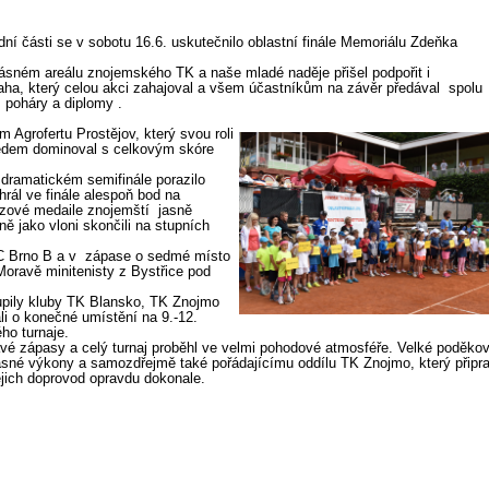
dní části
se v sobotu 16.6. uskutečnilo
oblastn
í
finále Memoriálu Zdeňka
ásném areálu
znojemského TK a naše mladé naděje přišel podpořit i
aha, který celou akci zahajoval a všem účastníkům na závěr předával spolu
 poháry a diplomy .
m Agrofertu Prostějov, který svou roli
hledem dominoval
s celkovým skóre
dramatickém semifinále porazil
o
rál ve finále alespoň bod na
nzové medaile
znojemští
jasně
ě jako vloni skončili na stupních
TC Brno
B
a v zápase o sedmé místo
Moravě
minitenisty z Bystřice pod
upily kluby TK
Blansko
,
TK Znojmo
ráli o konečné umístění na 9.-12.
ho turnaje.
mavé zápasy a celý turnaj proběhl ve velmi pohodové atmosféře. Velké poděko
asné výkony a samozdřejmě také pořádajícímu oddílu TK Znojmo, který připra
ejich doprovod opravdu dokonale.