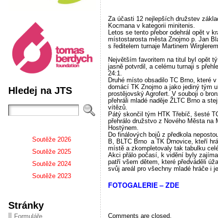
Za účasti 12 nejlepších družstev zákla
Kocmana v kategorii minitenis.
Letos se tento přebor odehrál
opět
v kr
místostarosta města Znojmo p. Jan Bl
s ředitelem turnaje Martinem Wirglerem
Největším favoritem na titul byl opět tý
jasně potvrdil, a celému turnaji s pře
24:1.
Druhé místo obsadil
o TC Brno
, kter
é
v 
domácí
TK Znojmo a jako jediný tým uh
Hledej na JTS
prostějovský Agrofert
.
V souboji o bro
přehrál
i mladé naděje ŽLTC Brno a stejn
vítězů
.
P
á
tý skončil tým
HTK Třebíč
, šesté 
přehrálo
družstvo
z Nového Města na 
Hostýnem
.
Do finálových bojů z předkola neposto
Soutěže 2026
B,
BL
TC Brno a
TK Drnovice
, kteří h
místě a zkompletovaly tak tabulku celé
Soutěže 2025
Akci přálo počasí, k vidění byly zají
patří všem dětem, které předváděli úž
Soutěže 2024
svůj areál pro všechny mladé hráče i j
Soutěže 2023
FOTOGALERIE – ZDE
Stránky
Comments are closed.
Formuláře