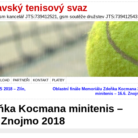
vský tenisový svaz
 gsm kancelář JTS:739412521, gsm soutěže družstev JTS:739412543
LOAD
PARTNEŘI
KONTAKT
PLATBY
S 2018 – Zlín,
Oblastní finále Memoriálu Zdeňka Kocmana 
minitenis – 16.6. Zno
ňka Kocmana minitenis –
e Znojmo 2018