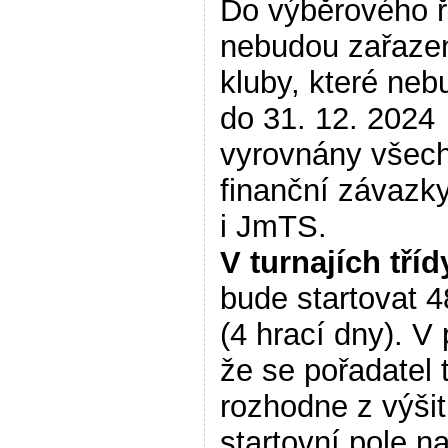
Do výběrového ř
nebudou zařaze
kluby, které neb
do 31. 12. 2024
vyrovnány všec
finanční závazk
i JmTS.
V turnajích tříd
bude startovat 4
(4 hrací dny). V 
že se pořadatel 
rozhodne z výšit
startovní pole n