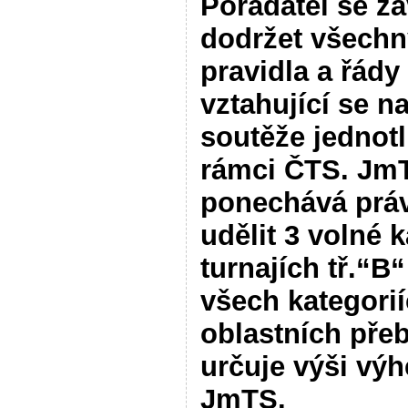
Pořadatel se za
dodržet všechn
pravidla a řády
vztahující se n
soutěže jednotl
rámci ČTS. JmT
ponechává prá
udělit 3 volné k
turnajích tř.“B“
všech kategorií
oblastních pře
určuje výši výh
JmTS.