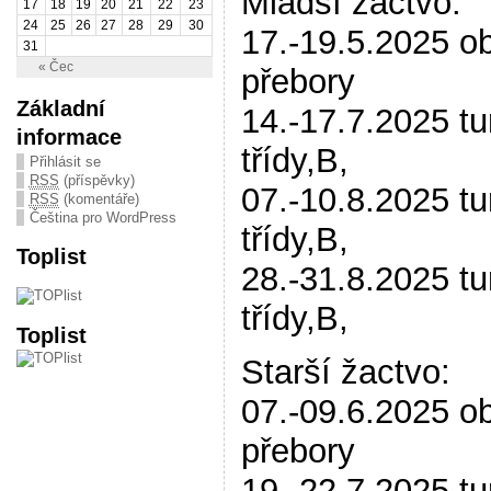
Mladší žactvo:
17
18
19
20
21
22
23
24
25
26
27
28
29
30
17.-19.5.2025 ob
31
« Čec
přebory
Základní
14.-17.7.2025 tu
informace
třídy,B,
Přihlásit se
RSS
(příspěvky)
07.-10.8.2025 tu
RSS
(komentáře)
Čeština pro WordPress
třídy,B,
Toplist
28.-31.8.2025 tu
třídy,B,
Toplist
Starší žactvo:
07.-09.6.2025 ob
přebory
19.-22.7.2025 tu