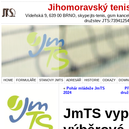
Jihomoravský teni
Vídeňská 9, 639 00 BRNO, skype:jts-tenis, gsm kanc
družstev JTS:7394125
HOME
FORMULÁŘE
STANOVY JMTS
ADRESÁŘ
HISTORIE
ODKAZY
DOWN
«
Pohár mládeže JmTS
Př
2024
druž
JmTS vyp