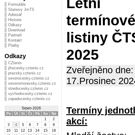
Letní
Formuláře
Stanovy JmTS
Adresář
termínov
Historie
Odkazy
Download
listiny ČT
Partneři
Kontakt
Platby
2025
Odkazy
CZtenis
Zveřejněno dne:
jihocesky.cztenis.cz
prazsky.cztenis.cz
17.Prosinec 202
severocesky.cztenis.cz
severomoravsky.cztenis.cz
stredocesky.cztenis.cz
vychodocesky.cztenis.cz
zapadocesky.cztenis.cz
Termíny jednot
Srpen 2026
Po
Út
St
Čt
Pá
So
Ne
akcí:
1
2
3
4
5
6
7
8
9
10
11
12
13
14
15
16