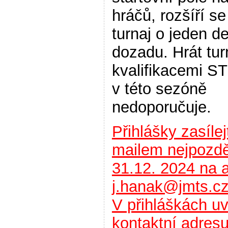
hráčů, rozšíří s
turnaj o jeden d
dozadu. Hrát tur
kvalifikacemi 
v této sezóně
nedoporučuje.
Přihlášky zasílej
mailem nejpozdě
31.12. 2024 na 
j.hanak@jmts.c
V přihláškách uv
kontaktní adres