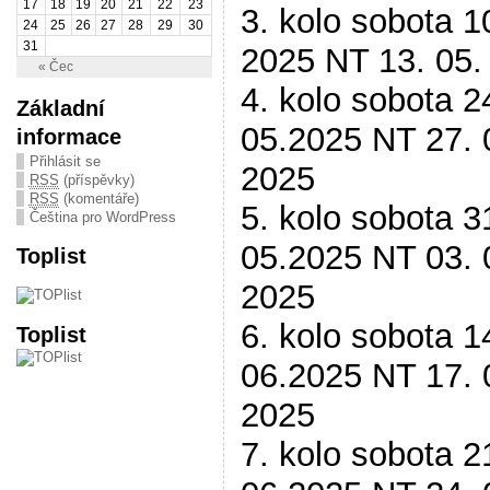
17
18
19
20
21
22
23
3. kolo sobota 1
24
25
26
27
28
29
30
31
2025 NT 13. 05.
« Čec
4. kolo sobota 2
Základní
05.2025 NT 27. 
informace
Přihlásit se
2025
RSS
(příspěvky)
RSS
(komentáře)
5. kolo sobota 3
Čeština pro WordPress
05.2025 NT 03. 
Toplist
2025
6. kolo sobota 1
Toplist
06.2025 NT 17. 
2025
7. kolo sobota 2