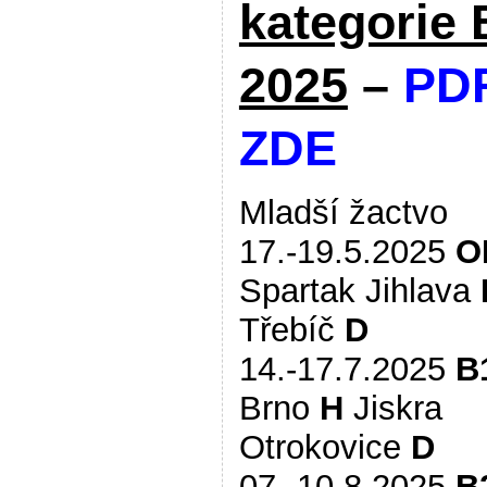
kategorie B
2025
–
PD
ZDE
Mladší žactvo
17.-19.5.2025
O
Spartak Jihlava
Třebíč
D
14.-17.7.2025
B
Brno
H
Jiskra
Otrokovice
D
07.-10.8.2025
B