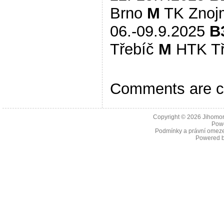
Brno
M
TK Zno
06.-09.9.2025
B
Třebíč
M
HTK T
Comments are c
Copyright © 2026
Jihomor
Pow
Podmínky a právní omeze
Powered 