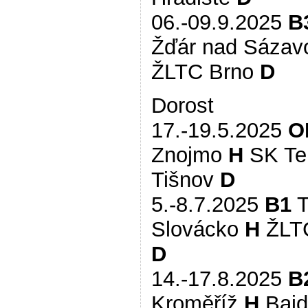
06.-09.9.2025
B
Žďár nad Sáza
ŽLTC Brno
D
Dorost
17.-19.5.2025
O
Znojmo
H
SK Te
Tišnov
D
5.-8.7.2025
B1
T
Slovácko
H
ŽLT
D
14.-17.8.2025
B
Kroměříž
H
Bajd