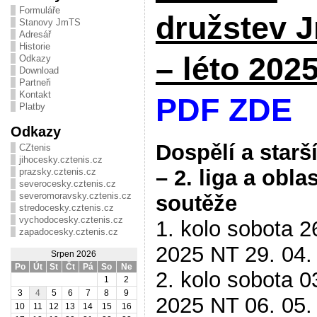
Formuláře
družstev 
Stanovy JmTS
Adresář
Historie
– léto 202
Odkazy
Download
Partneři
Kontakt
PDF ZDE
Platby
Odkazy
Dospělí a starš
CZtenis
jihocesky.cztenis.cz
– 2. liga a obla
prazsky.cztenis.cz
severocesky.cztenis.cz
severomoravsky.cztenis.cz
soutěže
stredocesky.cztenis.cz
vychodocesky.cztenis.cz
1. kolo sobota 2
zapadocesky.cztenis.cz
2025 NT 29. 04.
Srpen 2026
Po
Út
St
Čt
Pá
So
Ne
2. kolo sobota 0
1
2
3
4
5
6
7
8
9
2025 NT 06. 05.
10
11
12
13
14
15
16