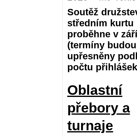
Soutěž družste
středním kurtu
proběhne v zář
(termíny budou
upřesněny pod
počtu přihlášek
Oblastní
přebory a
turnaje