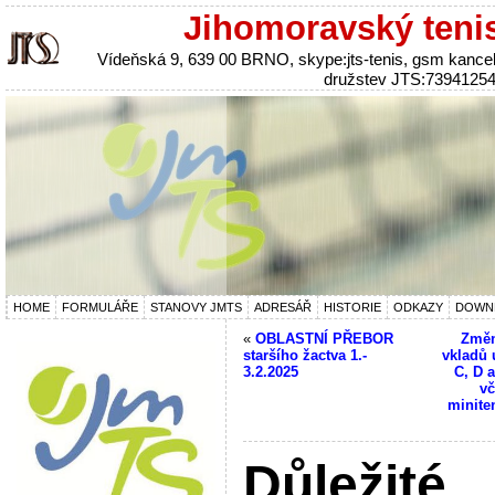
Jihomoravský teni
Vídeňská 9, 639 00 BRNO, skype:jts-tenis, gsm kanc
družstev JTS:7394125
HOME
FORMULÁŘE
STANOVY JMTS
ADRESÁŘ
HISTORIE
ODKAZY
DOWN
«
OBLASTNÍ PŘEBOR
Změn
staršího žactva 1.-
vkladů u
3.2.2025
C, D 
vč
minite
Důležité