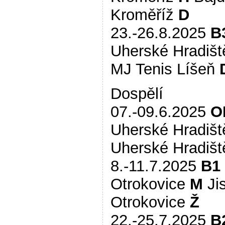
Kroměříž
D
23.-26.8.2025
B
Uherské Hradiš
MJ Tenis Líšeň
Dospělí
07.-09.6.2025
O
Uherské Hradiš
Uherské Hradiš
8.-11.7.2025
B1
Otrokovice
M
Ji
Otrokovice
Ž
22.-25.7.2025
B