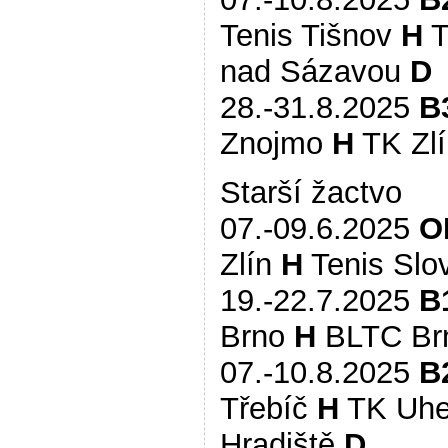
Tenis Tišnov
H
T
nad Sázavou
D
28.-31.8.2025
B
Znojmo
H
TK Zl
Starší žactvo
07.-09.6.2025
O
Zlín
H
Tenis Sl
19.-22.7.2025
B
Brno
H
BLTC Br
07.-10.8.2025
B
Třebíč
H
TK Uhe
Hradiště
D