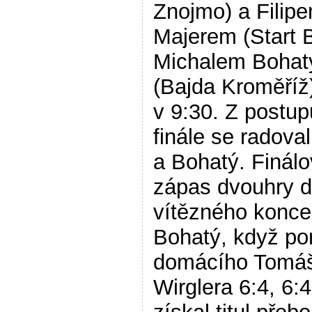
Znojmo) a Filip
Majerem (Start 
Michalem Boha
(Bajda Kroměříž
v 9:30. Z postup
finále se radoval
a Bohatý. Finál
zápas dvouhry d
vítězného konce
Bohatý, když por
domácího Tomá
Wirglera 6:4, 6:4