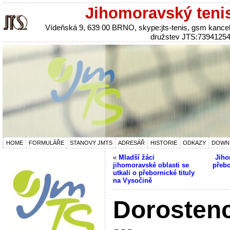
Jihomoravský teni
Vídeňská 9, 639 00 BRNO, skype:jts-tenis, gsm kanc
družstev JTS:7394125
HOME
FORMULÁŘE
STANOVY JMTS
ADRESÁŘ
HISTORIE
ODKAZY
DOWN
«
Mladší žáci
Jiho
jihomoravské oblasti se
přebo
utkali o přebornické tituly
na Vysočině
Dorostenc