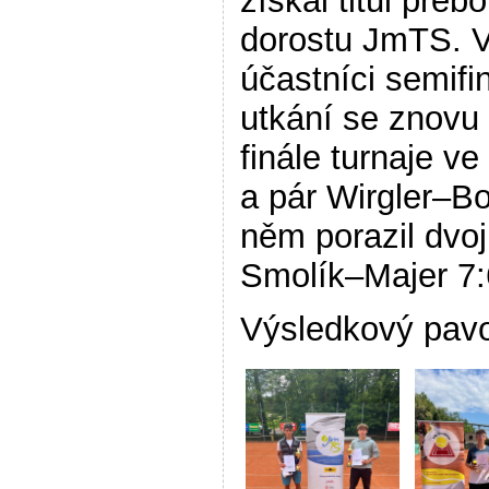
získal titul přeb
dorostu JmTS. V
účastníci semifi
utkání se znovu 
finále turnaje ve
a pár Wirgler–B
něm porazil dvoj
Smolík–Majer 7:6
Výsledkový pa