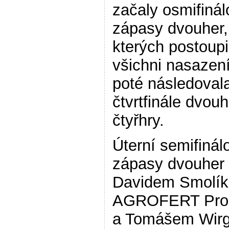
začaly osmifiná
zápasy dvouher,
kterých postoupil
všichni nasazení
poté následoval
čtvrtfinále dvouh
čtyřhry.
Úterní semifinál
zápasy dvouher
Davidem Smolí
AGROFERT Pros
a Tomášem Wirg