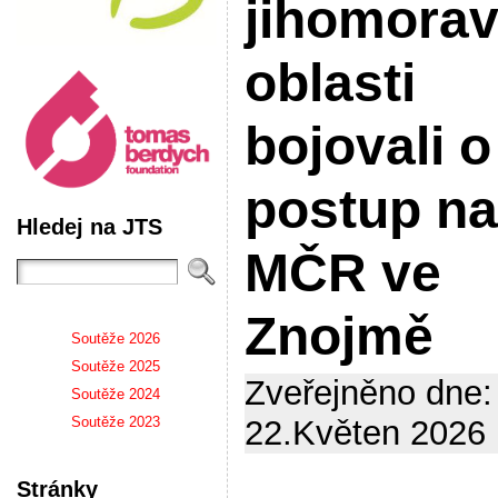
jihomora
oblasti
bojovali o
postup na
Hledej na JTS
MČR ve
Znojmě
Soutěže 2026
Soutěže 2025
Zveřejněno dne:
Soutěže 2024
Soutěže 2023
22.Květen 2026 
Stránky