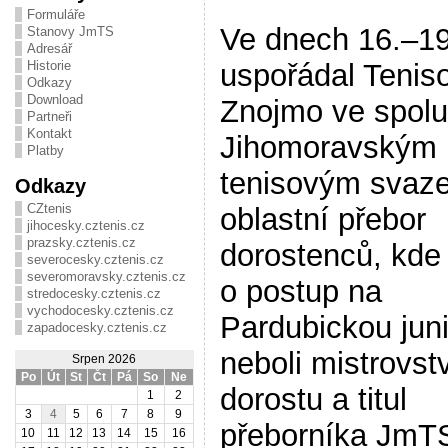
Formuláře
Ve dnech 16.–19
Stanovy JmTS
Adresář
uspořádal Tenis
Historie
Odkazy
Download
Znojmo ve spolu
Partneři
Kontakt
Jihomoravským
Platby
tenisovým svaz
Odkazy
CZtenis
oblastní přebor
jihocesky.cztenis.cz
prazsky.cztenis.cz
dorostenců, kde 
severocesky.cztenis.cz
severomoravsky.cztenis.cz
o postup na
stredocesky.cztenis.cz
vychodocesky.cztenis.cz
Pardubickou juni
zapadocesky.cztenis.cz
neboli mistrovst
Srpen 2026
Po
Út
St
Čt
Pá
So
Ne
dorostu a titul
1
2
3
4
5
6
7
8
9
přeborníka JmT
10
11
12
13
14
15
16