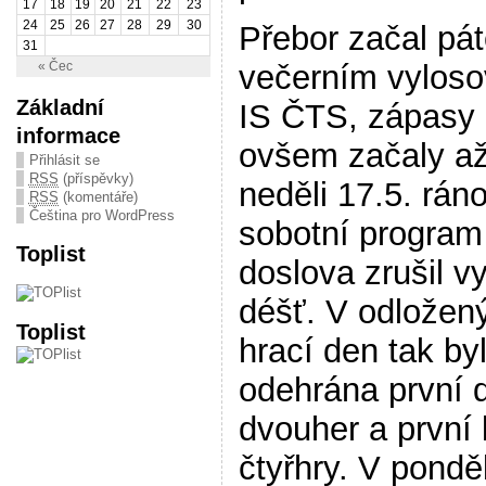
17
18
19
20
21
22
23
24
25
26
27
28
29
30
Přebor začal pá
31
večerním vylos
« Čec
Základní
IS ČTS, zápasy
informace
ovšem začaly až
Přihlásit se
RSS
(příspěvky)
neděli 17.5. rán
RSS
(komentáře)
Čeština pro WordPress
sobotní program
Toplist
doslova zrušil v
déšť. V odložený
Toplist
hrací den tak by
odehrána první 
dvouher a první 
čtyřhry. V pondě