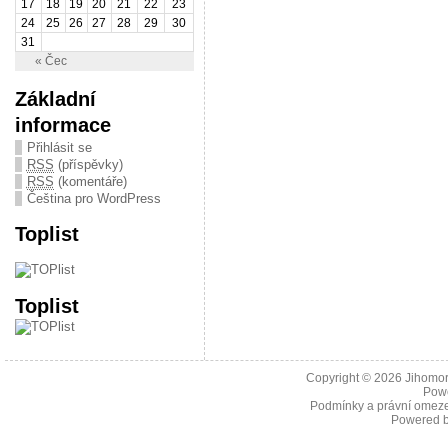
17
18
19
20
21
22
23
24
25
26
27
28
29
30
31
« Čec
Základní
informace
Přihlásit se
RSS
(příspěvky)
RSS
(komentáře)
Čeština pro WordPress
Toplist
Toplist
Copyright © 2026
Jihomor
Pow
Podmínky a právní omeze
Powered 