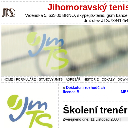
Jihomoravský teni
Vídeňská 9, 639 00 BRNO, skype:jts-tenis, gsm kanc
družstev JTS:7394125
HOME
FORMULÁŘE
STANOVY JMTS
ADRESÁŘ
HISTORIE
ODKAZY
DOWN
«
Doškolení rozhodčích
licence B
ME
Školení trenérů 
Zveřejněno dne: 11.Listopad 2008 |