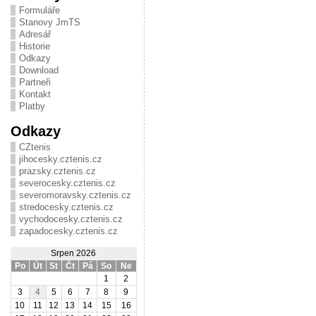
Formuláře
Stanovy JmTS
Adresář
Historie
Odkazy
Download
Partneři
Kontakt
Platby
Odkazy
CZtenis
jihocesky.cztenis.cz
prazsky.cztenis.cz
severocesky.cztenis.cz
severomoravsky.cztenis.cz
stredocesky.cztenis.cz
vychodocesky.cztenis.cz
zapadocesky.cztenis.cz
Srpen 2026
Po
Út
St
Čt
Pá
So
Ne
1
2
3
4
5
6
7
8
9
10
11
12
13
14
15
16