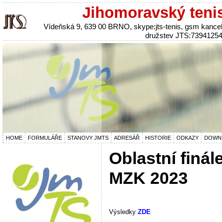
Jihomoravský teni
Vídeňská 9, 639 00 BRNO, skype:jts-tenis, gsm kanc
družstev JTS:7394125
HOME
FORMULÁŘE
STANOVY JMTS
ADRESÁŘ
HISTORIE
ODKAZY
DOWN
Oblastní finál
MZK 2023
Výsledky
ZDE