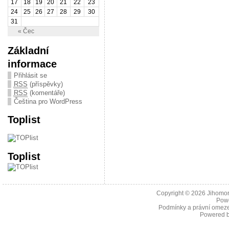
17
18
19
20
21
22
23
24
25
26
27
28
29
30
31
« Čec
Základní
informace
Přihlásit se
RSS
(příspěvky)
RSS
(komentáře)
Čeština pro WordPress
Toplist
Toplist
Copyright © 2026
Jihomor
Pow
Podmínky a právní omeze
Powered 