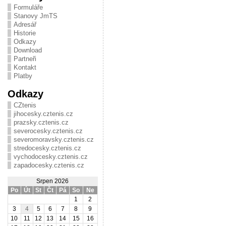
Formuláře
Stanovy JmTS
Adresář
Historie
Odkazy
Download
Partneři
Kontakt
Platby
Odkazy
CZtenis
jihocesky.cztenis.cz
prazsky.cztenis.cz
severocesky.cztenis.cz
severomoravsky.cztenis.cz
stredocesky.cztenis.cz
vychodocesky.cztenis.cz
zapadocesky.cztenis.cz
Srpen 2026
Po
Út
St
Čt
Pá
So
Ne
1
2
3
4
5
6
7
8
9
10
11
12
13
14
15
16