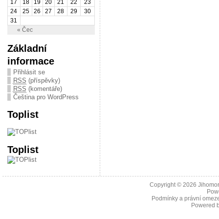
17
18
19
20
21
22
23
24
25
26
27
28
29
30
31
« Čec
Základní
informace
Přihlásit se
RSS
(příspěvky)
RSS
(komentáře)
Čeština pro WordPress
Toplist
Toplist
Copyright © 2026
Jihomor
Pow
Podmínky a právní omeze
Powered 