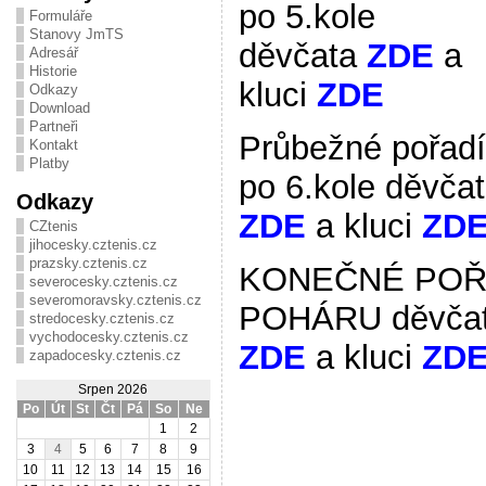
po 5.kole
Formuláře
Stanovy JmTS
děvčata
ZDE
a
Adresář
Historie
kluci
ZDE
Odkazy
Download
Partneři
Průbežné pořadí
Kontakt
Platby
po 6.kole děvča
Odkazy
ZDE
a kluci
ZD
CZtenis
jihocesky.cztenis.cz
prazsky.cztenis.cz
KONEČNÉ POŘ
severocesky.cztenis.cz
severomoravsky.cztenis.cz
POHÁRU děvča
stredocesky.cztenis.cz
vychodocesky.cztenis.cz
ZDE
a kluci
ZD
zapadocesky.cztenis.cz
Srpen 2026
Po
Út
St
Čt
Pá
So
Ne
1
2
3
4
5
6
7
8
9
10
11
12
13
14
15
16