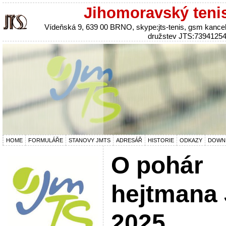
Jihomoravský teni
Vídeňská 9, 639 00 BRNO, skype:jts-tenis, gsm kanc
družstev JTS:7394125
HOME
FORMULÁŘE
STANOVY JMTS
ADRESÁŘ
HISTORIE
ODKAZY
DOWN
O pohár
hejtmana
2025