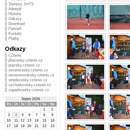
Stanovy JmTS
Adresář
Historie
Odkazy
Download
Partneři
Kontakt
Platby
Odkazy
CZtenis
jihocesky.cztenis.cz
prazsky.cztenis.cz
severocesky.cztenis.cz
severomoravsky.cztenis.cz
stredocesky.cztenis.cz
vychodocesky.cztenis.cz
zapadocesky.cztenis.cz
Srpen 2026
Po
Út
St
Čt
Pá
So
Ne
1
2
3
4
5
6
7
8
9
10
11
12
13
14
15
16
17
18
19
20
21
22
23