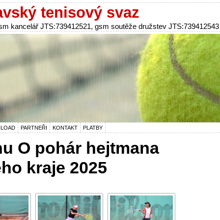
vský tenisový svaz
 gsm kancelář JTS:739412521, gsm soutěže družstev JTS:739412543
LOAD
PARTNEŘI
KONTAKT
PLATBY
hu O pohár hejtmana
ho kraje 2025