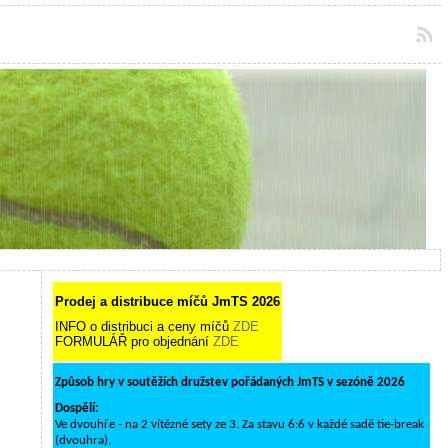
Prodej a distribuce míčů JmTS 2026
INFO o distribuci a ceny míčů
ZDE
FORMULÁŘ pro objednání
ZDE
Způsob hry v soutěžích družstev pořádaných JmTS v sezóně 2026
Dospělí:
Ve dvouhře - na 2 vítězné sety ze 3. Za stavu 6:6 v každé sadě tie-break
(dvouhra).