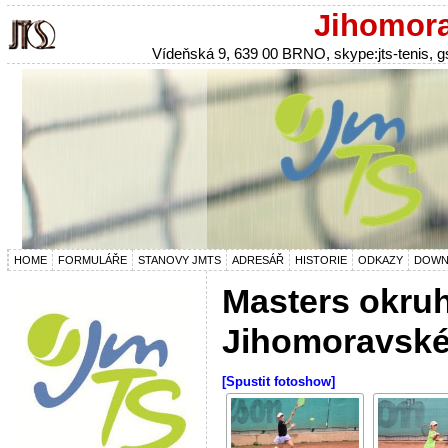
Jihomora
Vídeňská 9, 639 00 BRNO, skype:jts-tenis,
HOME
FORMULÁŘE
STANOVY JMTS
ADRESÁŘ
HISTORIE
ODKAZY
DOWN
Masters okru
Jihomoravské
[Spustit fotoshow]