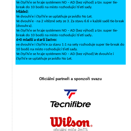
Ve čtyřhře se hraje systémem NO – AD (bez výhod) a tzv. super tie-
break do 10 bodů na místo rozhodující třetí sady.
Mládež:
Ve dvouhře i čtyřhře se uplatňuje pravidlo No Let.
Ve dvouhře - na 2 vítězné sety ze 3. Za stavu 6:6 v každé sadě tie-break
(dvouhra).
Ve čtyřhře se hraje systémem NO – AD (bez výhod) a tzv. super tie-
break do 10 bodů na místo rozhodující třetí sady
.
4+0 mladší a starší žactvo:
ve dvouhře i čtyřhře za stavu 1:1 na sety rozhoduje super tie-break do
10 bodů na místo rozhodující třetí sady.
Ve čtyřhře se hraje systémem NO – AD (bez výhod).Ve dvouhře i
čtyřhře se uplatňuje pravidlo No Let.
Oficiální partneři a sponzoři svazu
oficiální míče JmTS