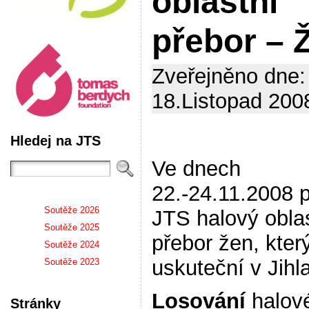
oblastní
přebor – 
Zveřejněno dne:
18.Listopad 2008
Hledej na JTS
Ve dnech
22.-24.11.2008 
Soutěže 2026
JTS halový obla
Soutěže 2025
přebor žen, kter
Soutěže 2024
uskuteční v Jihl
Soutěže 2023
Losování
halov
Stránky