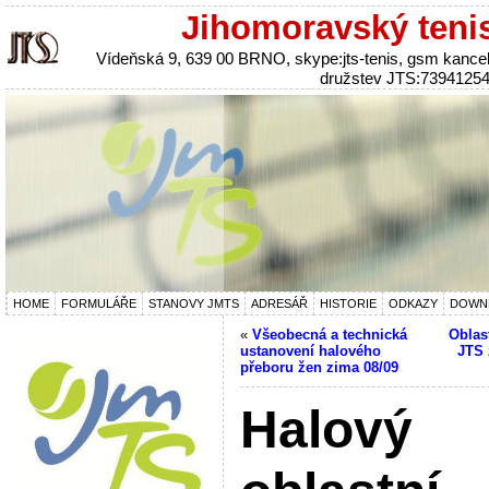
Jihomoravský teni
Vídeňská 9, 639 00 BRNO, skype:jts-tenis, gsm kanc
družstev JTS:7394125
HOME
FORMULÁŘE
STANOVY JMTS
ADRESÁŘ
HISTORIE
ODKAZY
DOWN
«
Všeobecná a technická
Oblas
ustanovení halového
JTS 
přeboru žen zima 08/09
Halový