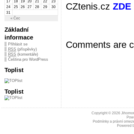
17
18
19
20
21
22
23
CZtenis.cz
ZDE
24
25
26
27
28
29
30
31
« Čec
Základní
informace
Comments are c
Přihlásit se
RSS
(příspěvky)
RSS
(komentáře)
Čeština pro WordPress
Toplist
Toplist
Copyright © 2026
Jihomor
Pow
Podmínky a právní omeze
Powered 