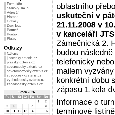
Formuláře
oblastního přebo
Stanovy JmTS
Adresář
uskuteční v pá
Historie
Odkazy
21.11.2008 v 10
Download
Partneři
v kanceláři JT
Kontakt
Platby
Zámečnická 2. 
Odkazy
budou následně
CZtenis
jihocesky.cztenis.cz
telefonicky nebo
prazsky.cztenis.cz
severocesky.cztenis.cz
mailem vyzvány
severomoravsky.cztenis.cz
stredocesky.cztenis.cz
konkrétní dobu 
vychodocesky.cztenis.cz
zapadocesky.cztenis.cz
zápasu 1.kola d
Srpen 2026
Po
Út
St
Čt
Pá
So
Ne
Informace o turn
1
2
3
4
5
6
7
8
9
termínové listin
10
11
12
13
14
15
16